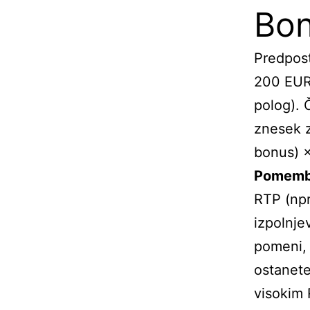
Bo
Predpos
200 EUR
polog). 
znesek z
bonus) 
Pomemb
RTP (npr
izpolnje
pomeni,
ostanete
visokim 