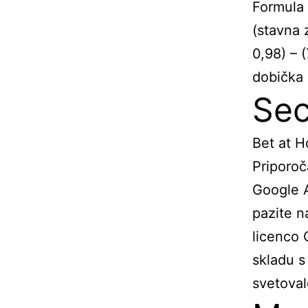
Formula 
(stavna 
0,98) – 
dobička 
Sec
Bet at H
Priporoč
Google A
pazite n
licenco 
skladu s
svetova