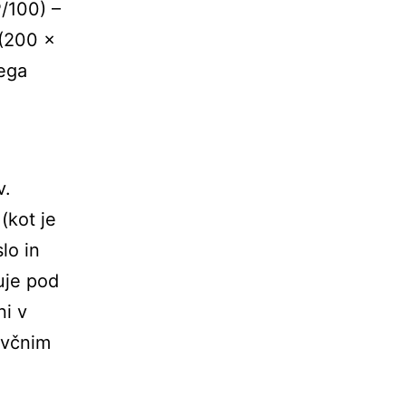
/100) –
 (200 ×
nega
v.
(kot je
lo in
uje pod
ni v
avčnim