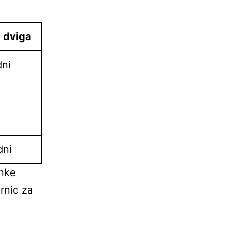
 dviga
dni
dni
anke
rnic za