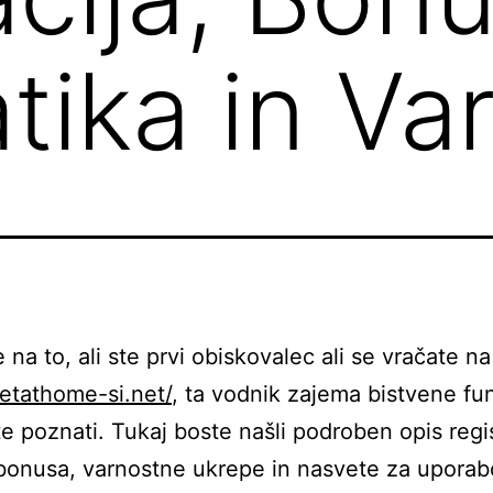
ika in Va
 na to, ali ste prvi obiskovalec ali se vračate na
betathome-si.net/
, ta vodnik zajema bistvene fun
te poznati. Tukaj boste našli podroben opis regis
bonusa, varnostne ukrepe in nasvete za uporab