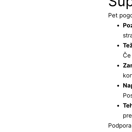
Sup
Pet pogo
Poz
str
Tež
Če 
Za
kon
Nap
Pos
Teh
pre
Podpora 