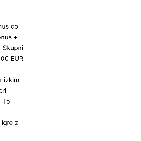
nus do
onus +
. Skupni
 100 EUR
 nizkim
pri
. To
 igre z