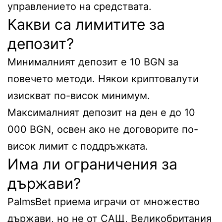
управлението на средствата.
Какви са лимитите за
депозит?
Минималният депозит е 10 BGN за
повечето методи. Някои криптовалути
изискват по-висок минимум.
Максималният депозит на ден е до 10
000 BGN, освен ако не договорите по-
висок лимит с поддръжката.
Има ли ограничения за
държави?
PalmsBet приема играчи от множество
държави, но не от САЩ, Великобритания