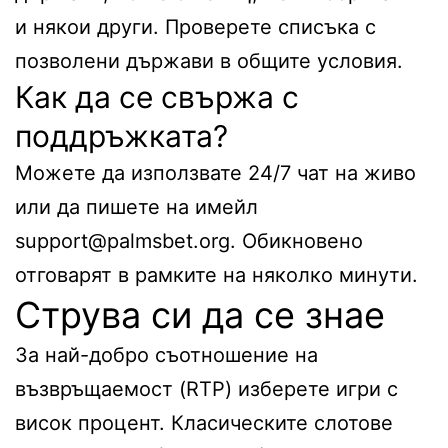
и някои други. Проверете списъка с
позволени държави в общите условия.
Как да се свържа с
поддръжката?
Можете да използвате 24/7 чат на живо
или да пишете на имейл
support@palmsbet.org. Обикновено
отговарят в рамките на няколко минути.
Струва си да се знае
За най-добро съотношение на
възвръщаемост (RTP) изберете игри с
висок процент. Класическите слотове