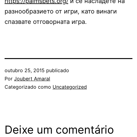
https://palmsbets.org/
и се насладете на
разнообразието от игри, като винаги
спазвате отговорната игра.
outubro 25, 2015
publicado
Por
Joubert Amaral
Categorizado como
Uncategorized
Deixe um comentário