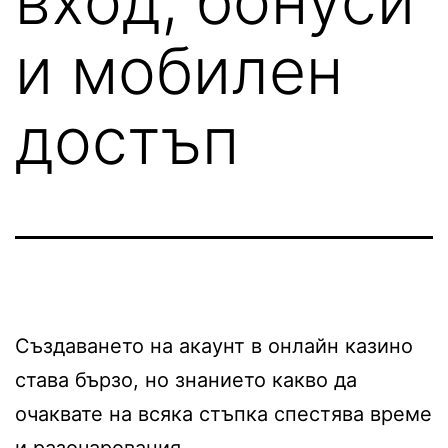
вход, бонуси
и мобилен
достъп
Създаването на акаунт в онлайн казино
става бързо, но знанието какво да
очаквате на всяка стъпка спестява време
и разочарования.