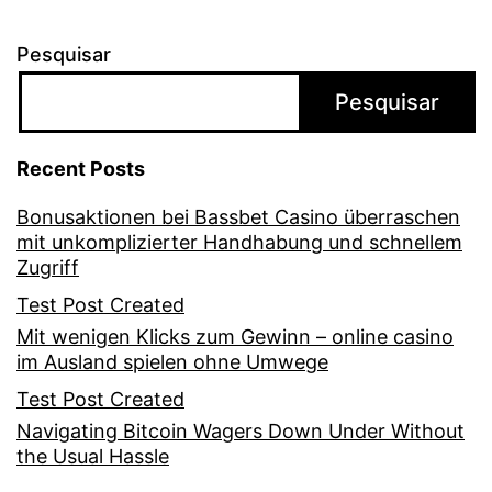
Pesquisar
Pesquisar
Recent Posts
Bonusaktionen bei Bassbet Casino überraschen
mit unkomplizierter Handhabung und schnellem
Zugriff
Test Post Created
Mit wenigen Klicks zum Gewinn – online casino
im Ausland spielen ohne Umwege
Test Post Created
Navigating Bitcoin Wagers Down Under Without
the Usual Hassle