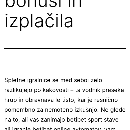
bonusi in
izplačila
Spletne igralnice se med seboj zelo
razlikujejo po kakovosti – ta vodnik preseka
hrup in obravnava le tisto, kar je resnično
pomembno za nemoteno izkušnjo. Ne glede
na to, ali vas zanimajo betibet sport stave
ali igranje betibet online avtomatov, vam