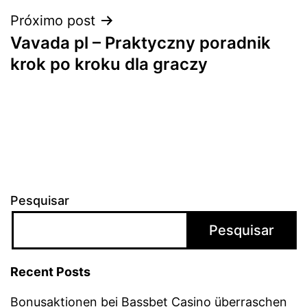
Post
Próximo post
Vavada pl – Praktyczny poradnik
krok po kroku dla graczy
Pesquisar
Pesquisar
Recent Posts
Bonusaktionen bei Bassbet Casino überraschen