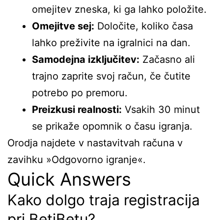
omejitev zneska, ki ga lahko položite.
Omejitve sej:
Določite, koliko časa
lahko preživite na igralnici na dan.
Samodejna izključitev:
Začasno ali
trajno zaprite svoj račun, če čutite
potrebo po premoru.
Preizkusi realnosti:
Vsakih 30 minut
se prikaže opomnik o času igranja.
Orodja najdete v nastavitvah računa v
zavihku »Odgovorno igranje«.
Quick Answers
Kako dolgo traja registracija
pri BetiBetu?