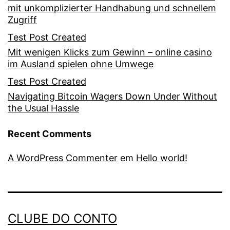
mit unkomplizierter Handhabung und schnellem
Zugriff
Test Post Created
Mit wenigen Klicks zum Gewinn – online casino
im Ausland spielen ohne Umwege
Test Post Created
Navigating Bitcoin Wagers Down Under Without
the Usual Hassle
Recent Comments
A WordPress Commenter
em
Hello world!
CLUBE DO CONTO