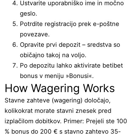
Ustvarite uporabniško ime in močno
geslo.
Potrdite registracijo prek e-poštne
povezave.
Opravite prvi depozit – sredstva so
običajno takoj na voljo.
Po depozitu lahko aktivirate betibet
bonus v meniju »Bonusi«.
How Wagering Works
Stavne zahteve (wagering) določajo,
kolikokrat morate stavni znesek pred
izplačilom dobitkov. Primer: Prejeli ste 100
% bonus do 200 € s stavno zahtevo 35-