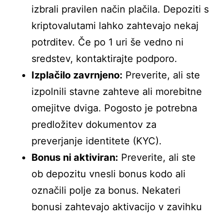
izbrali pravilen način plačila. Depoziti s
kriptovalutami lahko zahtevajo nekaj
potrditev. Če po 1 uri še vedno ni
sredstev, kontaktirajte podporo.
Izplačilo zavrnjeno:
Preverite, ali ste
izpolnili stavne zahteve ali morebitne
omejitve dviga. Pogosto je potrebna
predložitev dokumentov za
preverjanje identitete (KYC).
Bonus ni aktiviran:
Preverite, ali ste
ob depozitu vnesli bonus kodo ali
označili polje za bonus. Nekateri
bonusi zahtevajo aktivacijo v zavihku