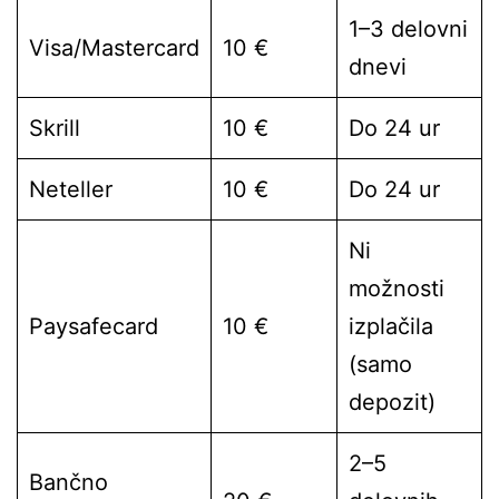
1–3 delovni
Visa/Mastercard
10 €
dnevi
Skrill
10 €
Do 24 ur
Neteller
10 €
Do 24 ur
Ni
možnosti
Paysafecard
10 €
izplačila
(samo
depozit)
2–5
Bančno