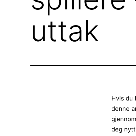
uttak
Hvis du l
denne art
gjennom 
deg nytt