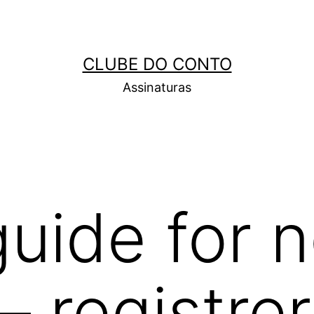
CLUBE DO CONTO
Assinaturas
uide for 
 – registre