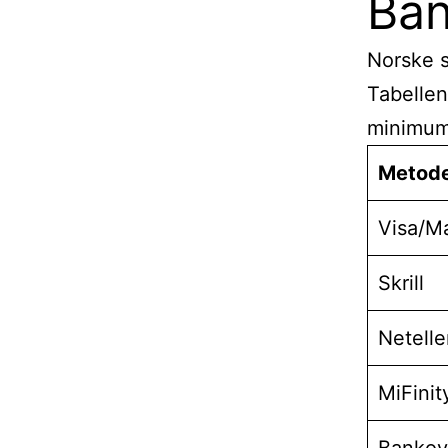
Ban
Norske sp
Tabellen
minimums
Metod
Visa/M
Skrill
Netelle
MiFinit