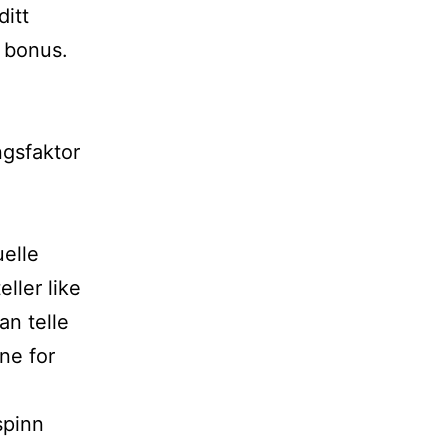
itt
 bonus.
ngsfaktor
uelle
eller like
an telle
ne for
spinn