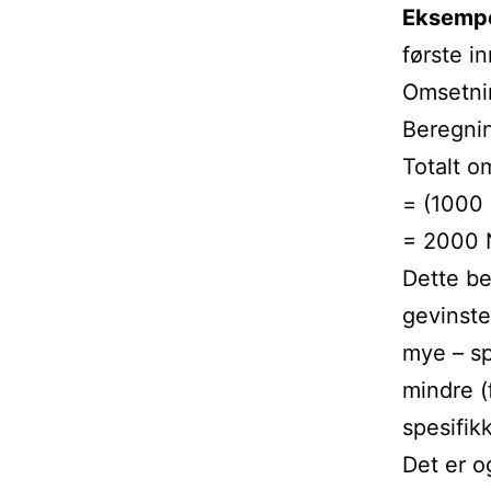
Eksempe
første i
Omsetnin
Beregni
Totalt o
= (1000
= 2000 
Dette be
gevinster
mye – sp
mindre (
spesifik
Det er o