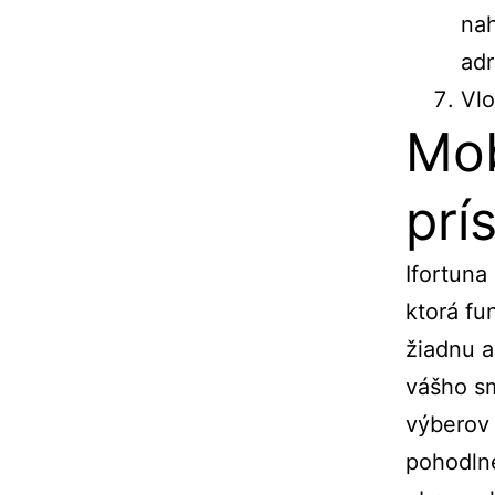
nah
adr
Vlo
Mob
prí
Ifortuna
ktorá fu
žiadnu a
vášho sm
výberov 
pohodlne