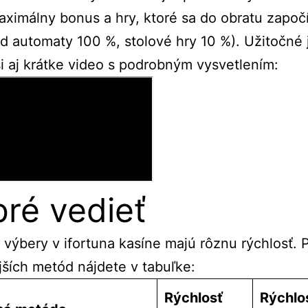
aximálny bonus a hry, ktoré sa do obratu započ
ad automaty 100 %, stolové hry 10 %). Užitočné 
si aj krátke video s podrobným vysvetlením:
ré vedieť
 výbery v ifortuna kasíne majú rôznu rýchlosť. 
jších metód nájdete v tabuľke:
Rýchlosť
Rýchlo