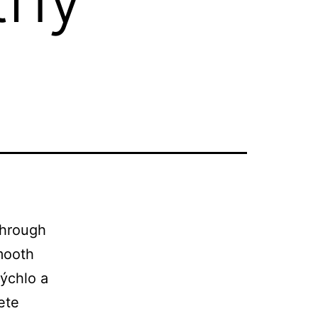
through
mooth
rýchlo a
ete