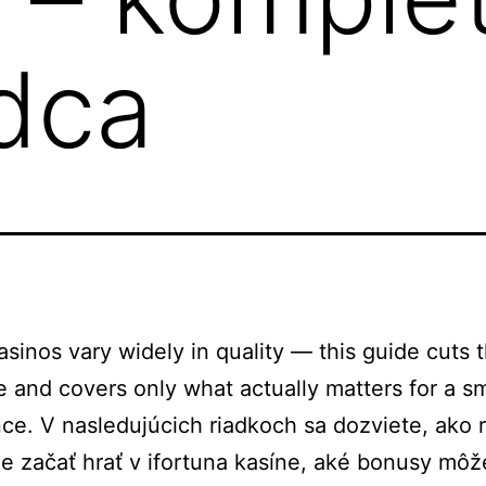
dca
asinos vary widely in quality — this guide cuts 
e and covers only what actually matters for a s
ce. V nasledujúcich riadkoch sa dozviete, ako 
 začať hrať v ifortuna kasíne, aké bonusy môž