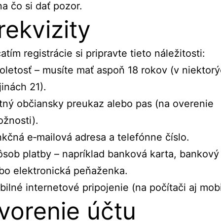
na čo si dať pozor.
rekvizity
tím registrácie si pripravte tieto náležitosti:
oletosť – musíte mať aspoň 18 rokov (v niektor
jinách 21).
tný občiansky preukaz alebo pas (na overenie
ožnosti).
kčná e‑mailová adresa a telefónne číslo.
sob platby – napríklad banková karta, bankový
bo elektronická peňaženka.
bilné internetové pripojenie (na počítači aj mobi
vorenie účtu