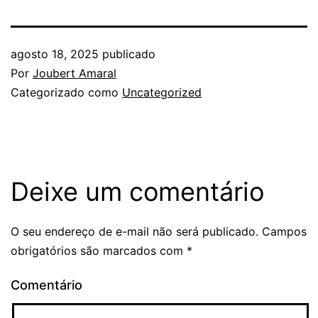
agosto 18, 2025
publicado
Por
Joubert Amaral
Categorizado como
Uncategorized
Deixe um comentário
O seu endereço de e-mail não será publicado.
Campos
obrigatórios são marcados com
*
Comentário