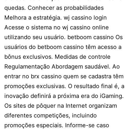
quedas. Conhecer as probabilidades
Melhora a estratégia. wj cassino login
Acesse o sistema no wj cassino online
utilizando seu usuário. betboom cassino Os
usuários do betboom cassino têm acesso a
bônus exclusivos. Medidas de controle
Regulamentação Abordagem saudável. Ao
entrar no brx cassino quem se cadastra têm
promoções exclusivas. O resultado final é, a
inovação definirá a próxima era do iGaming.
Os sites de pôquer na Internet organizam
diferentes competições, incluindo
promoções especiais. Informe-se caso