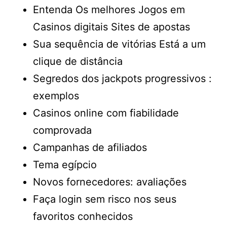
Entenda Os melhores Jogos em
Casinos digitais Sites de apostas
Sua sequência de vitórias Está a um
clique de distância
Segredos dos jackpots progressivos :
exemplos
Casinos online com fiabilidade
comprovada
Campanhas de afiliados
Tema egípcio
Novos fornecedores: avaliações
Faça login sem risco nos seus
favoritos conhecidos