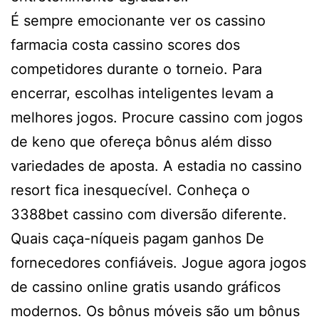
É sempre emocionante ver os cassino
farmacia costa cassino scores dos
competidores durante o torneio. Para
encerrar, escolhas inteligentes levam a
melhores jogos. Procure cassino com jogos
de keno que ofereça bônus além disso
variedades de aposta. A estadia no cassino
resort fica inesquecível. Conheça o
3388bet cassino com diversão diferente.
Quais caça-níqueis pagam ganhos De
fornecedores confiáveis. Jogue agora jogos
de cassino online gratis usando gráficos
modernos. Os bônus móveis são um bônus