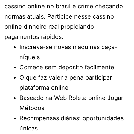
cassino online no brasil é crime checando
normas atuais. Participe nesse cassino
online dinheiro real propiciando
pagamentos rápidos.
Inscreva-se novas máquinas caça-
níqueis
Comece sem depósito facilmente.
O que faz valer a pena participar
plataforma online
Baseado na Web Roleta online Jogar
Métodos |
Recompensas diárias: oportunidades
únicas