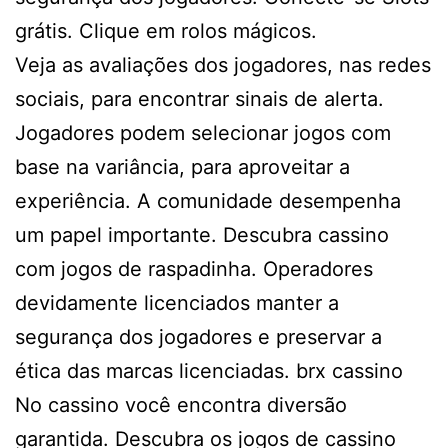
grátis. Clique em rolos mágicos.
Veja as avaliações dos jogadores, nas redes
sociais, para encontrar sinais de alerta.
Jogadores podem selecionar jogos com
base na variância, para aproveitar a
experiência. A comunidade desempenha
um papel importante. Descubra cassino
com jogos de raspadinha. Operadores
devidamente licenciados manter a
segurança dos jogadores e preservar a
ética das marcas licenciadas. brx cassino
No cassino você encontra diversão
garantida. Descubra os jogos de cassino