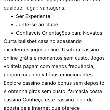
qualquer lugar: vantagens.
Ser Experiente
Junte-se ao clube
Confiáveis Orientações para Novatos
Curta bullsbet cassino acessando
excelentes jogos online. Usufrua cassino
online grátis e momentos sem custo. Jogos
voláteis pagam com menos frequência,
proporcionando vitórias emocionantes.
Explore cassino dando bonus sem deposito
e obtenha giros sem custo. farmacia costa
cassino Conheça este cassino jogo de
aposta pela internet que oferece