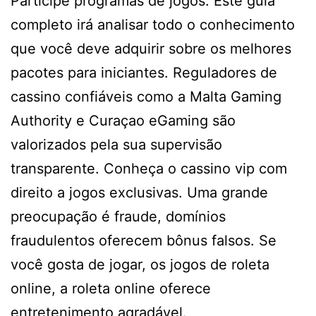
Participe programas de jogos. Este guia
completo irá analisar todo o conhecimento
que você deve adquirir sobre os melhores
pacotes para iniciantes. Reguladores de
cassino confiáveis como a Malta Gaming
Authority e Curaçao eGaming são
valorizados pela sua supervisão
transparente. Conheça o cassino vip com
direito a jogos exclusivas. Uma grande
preocupação é fraude, domínios
fraudulentos oferecem bônus falsos. Se
você gosta de jogar, os jogos de roleta
online, a roleta online oferece
entretenimento agradável.