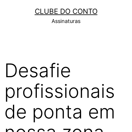
Pular
CLUBE DO CONTO
para
Assinaturas
o
conteúdo
Desafie
profissionais
de ponta em