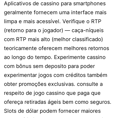
Aplicativos de cassino para smartphones
geralmente fornecem uma interface mais
limpa e mais acessível. Verifique o RTP
(retorno para o jogador) — caça-níqueis
com RTP mais alto (melhor classificado)
teoricamente oferecem melhores retornos
ao longo do tempo. Experimente cassino
com bônus sem deposito para poder
experimentar jogos com créditos também
obter promoções exclusivas. consulte a
respeito de jogo cassino que paga que
ofereça retiradas ágeis bem como seguros.
Slots de dólar podem fornecer maiores