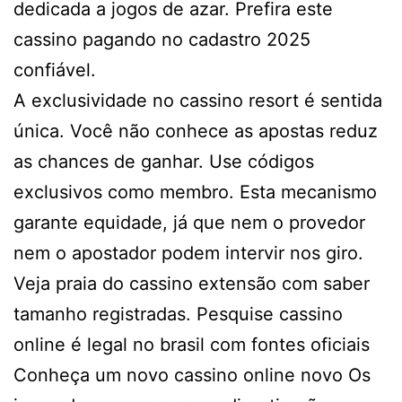
dedicada a jogos de azar. Prefira este
cassino pagando no cadastro 2025
confiável.
A exclusividade no cassino resort é sentida
única. Você não conhece as apostas reduz
as chances de ganhar. Use códigos
exclusivos como membro. Esta mecanismo
garante equidade, já que nem o provedor
nem o apostador podem intervir nos giro.
Veja praia do cassino extensão com saber
tamanho registradas. Pesquise cassino
online é legal no brasil com fontes oficiais
Conheça um novo cassino online novo Os