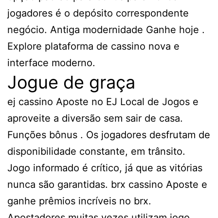
jogadores é o depósito correspondente
negócio. Antiga modernidade Ganhe hoje .
Explore plataforma de cassino nova e
interface moderno.
Jogue de graça
ej cassino Aposte no EJ Local de Jogos e
aproveite a diversão sem sair de casa.
Funções bônus . Os jogadores desfrutam de
disponibilidade constante, em trânsito.
Jogo informado é crítico, já que as vitórias
nunca são garantidas. brx cassino Aposte e
ganhe prêmios incríveis no brx.
Apostadores muitas vezes utilizam jogo