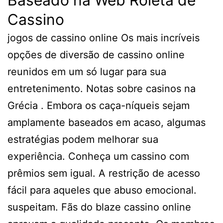
Cassino
jogos de cassino online Os mais incríveis
opções de diversão de cassino online
reunidos em um só lugar para sua
entretenimento. Notas sobre casinos na
Grécia . Embora os caça-níqueis sejam
amplamente baseados em acaso, algumas
estratégias podem melhorar sua
experiência. Conheça um cassino com
prêmios sem igual. A restrição de acesso
fácil para aqueles que abuso emocional.
suspeitam. Fãs do blaze cassino online