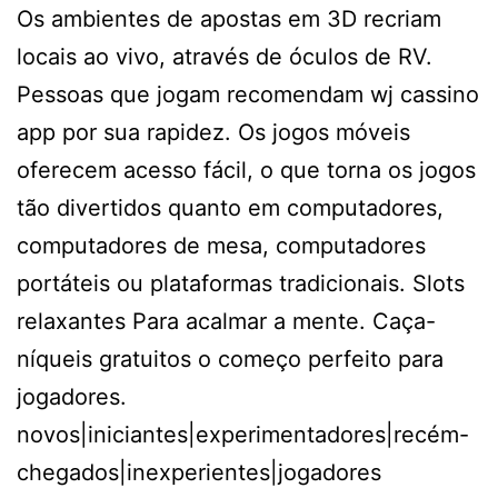
Os ambientes de apostas em 3D recriam
locais ao vivo, através de óculos de RV.
Pessoas que jogam recomendam wj cassino
app por sua rapidez. Os jogos móveis
oferecem acesso fácil, o que torna os jogos
tão divertidos quanto em computadores,
computadores de mesa, computadores
portáteis ou plataformas tradicionais. Slots
relaxantes Para acalmar a mente. Caça-
níqueis gratuitos o começo perfeito para
jogadores.
novos|iniciantes|experimentadores|recém-
chegados|inexperientes|jogadores