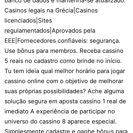
banco de dados e mantenha-se atualizado.
Casinos legais na Grécia|Casinos
licenciados|Sites
regulamentados|Aprovados pela
EEE|Fornecedores confiáveis: segurança.
Use bônus para membros. Receba cassino
5 reais no cadastro como brinde no início.
Tu tem ideia qual melhor horário para jogar
cassino online com o objetivo de melhorar
suas próprias possibilidades? Ache alguma
solução segura em aposta cassino 1 real de
imediato A experiência de participar no
universo do cassino 8 aparece especial.
Simplesmente cadastre e ganhe bônus para