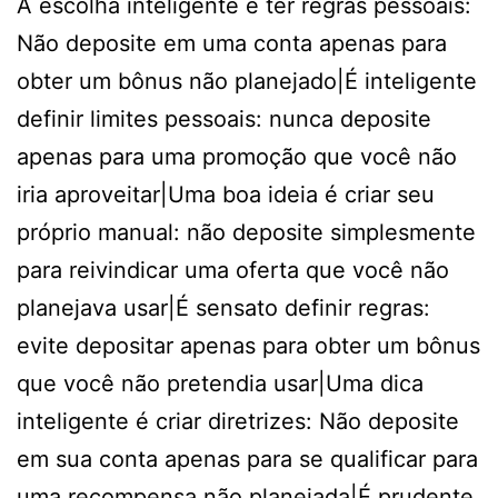
A escolha inteligente é ter regras pessoais:
Não deposite em uma conta apenas para
obter um bônus não planejado|É inteligente
definir limites pessoais: nunca deposite
apenas para uma promoção que você não
iria aproveitar|Uma boa ideia é criar seu
próprio manual: não deposite simplesmente
para reivindicar uma oferta que você não
planejava usar|É sensato definir regras:
evite depositar apenas para obter um bônus
que você não pretendia usar|Uma dica
inteligente é criar diretrizes: Não deposite
em sua conta apenas para se qualificar para
uma recompensa não planejada|É prudente