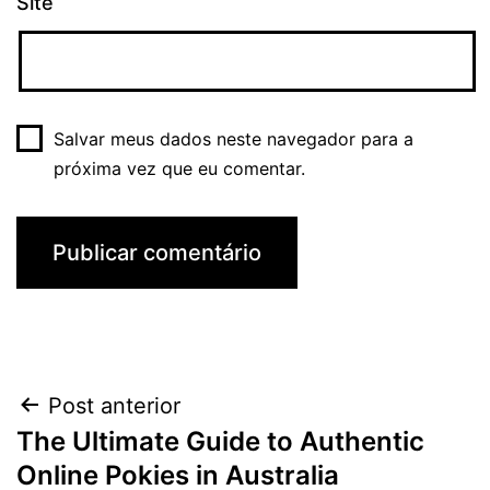
Site
Salvar meus dados neste navegador para a
próxima vez que eu comentar.
Navegação
Post anterior
The Ultimate Guide to Authentic
de
Online Pokies in Australia