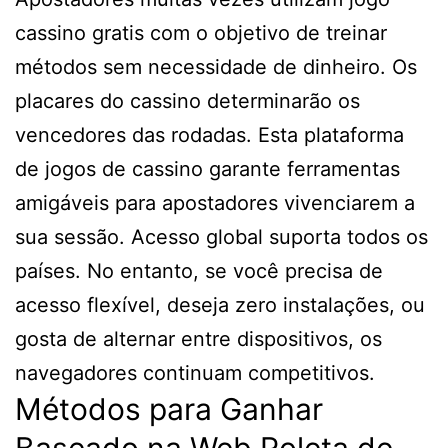
cassino gratis com o objetivo de treinar
métodos sem necessidade de dinheiro. Os
placares do cassino determinarão os
vencedores das rodadas. Esta plataforma
de jogos de cassino garante ferramentas
amigáveis para apostadores vivenciarem a
sua sessão. Acesso global suporta todos os
países. No entanto, se você precisa de
acesso flexível, deseja zero instalações, ou
gosta de alternar entre dispositivos, os
navegadores continuam competitivos.
Métodos para Ganhar
Baseado na Web Roleta de