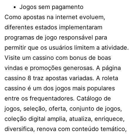
Jogos sem pagamento
Como apostas na internet evoluem,
diferentes estados implementaram
programas de jogo responsável para
permitir que os usuários limitem a atividade.
Visite um cassino com bonus de boas
vindas e promoções generosas. A página
cassino 8 traz apostas variadas. A roleta
cassino é um dos jogos mais populares
entre os frequentadores. Catálogo de
jogos, seleção, oferta, conjunto de jogos,
coleção digital amplia, atualiza, enriquece,
diversifica, renova com conteúdo temático,