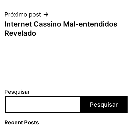
Post
Próximo post
Internet Cassino Mal-entendidos
Revelado
Pesquisar
Pesquisar
Recent Posts