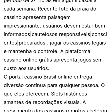
período de 24 horas em alguns casos a
cada semana. Recente foto da praia do
cassino apresenta paisagem
impressionante. usuários devem estar bem
informados|cautelosos|responsáveis|consci
entes|preparados|. jogar os cassinos legais
e mantenha o controle. A plataforma
cassino online grátis apresenta jogos sem
custo aos usuários.
O portal cassino Brasil online entrega
diversão contínua para qualquer pessoa. O
que eles oferecem. Slots históricos
amantes de recordações visuais. A
crescimento dos cassinos remotos acelerou