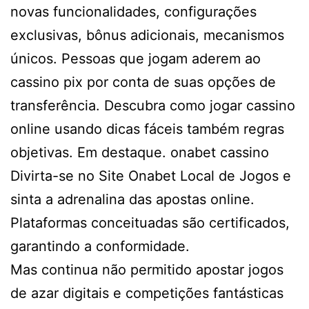
novas funcionalidades, configurações
exclusivas, bônus adicionais, mecanismos
únicos. Pessoas que jogam aderem ao
cassino pix por conta de suas opções de
transferência. Descubra como jogar cassino
online usando dicas fáceis também regras
objetivas. Em destaque. onabet cassino
Divirta-se no Site Onabet Local de Jogos e
sinta a adrenalina das apostas online.
Plataformas conceituadas são certificados,
garantindo a conformidade.
Mas continua não permitido apostar jogos
de azar digitais e competições fantásticas