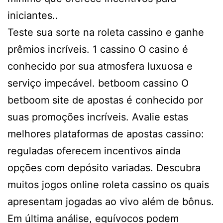
iniciantes..
Teste sua sorte na roleta cassino e ganhe
prêmios incríveis. 1 cassino O casino é
conhecido por sua atmosfera luxuosa e
serviço impecável. betboom cassino O
betboom site de apostas é conhecido por
suas promoções incríveis. Avalie estas
melhores plataformas de apostas cassino:
reguladas oferecem incentivos ainda
opções com depósito variadas. Descubra
muitos jogos online roleta cassino os quais
apresentam jogadas ao vivo além de bônus.
Em última análise, equívocos podem