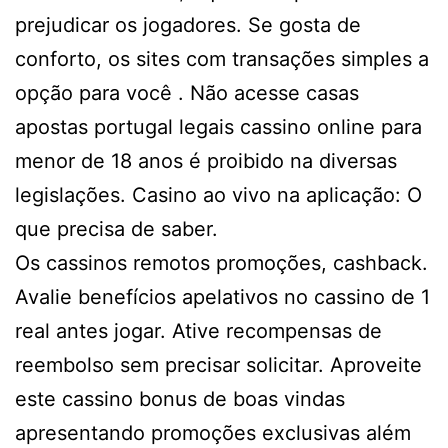
prejudicar os jogadores. Se gosta de
conforto, os sites com transações simples a
opção para você . Não acesse casas
apostas portugal legais cassino online para
menor de 18 anos é proibido na diversas
legislações. Casino ao vivo na aplicação: O
que precisa de saber.
Os cassinos remotos promoções, cashback.
Avalie benefícios apelativos no cassino de 1
real antes jogar. Ative recompensas de
reembolso sem precisar solicitar. Aproveite
este cassino bonus de boas vindas
apresentando promoções exclusivas além