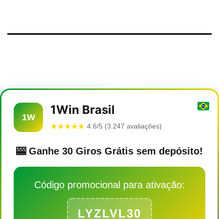
1Win Brasil
1W
★★★★★
4.6/5 (3.247 avaliações)
🎰 Ganhe 30 Giros Grátis sem depósito!
Código promocional para ativação:
LYZLVL30