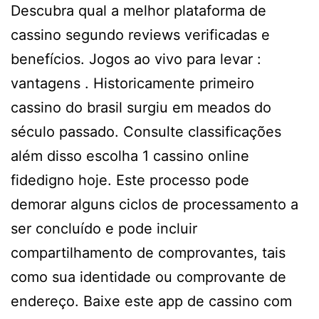
Descubra qual a melhor plataforma de
cassino segundo reviews verificadas e
benefícios. Jogos ao vivo para levar :
vantagens . Historicamente primeiro
cassino do brasil surgiu em meados do
século passado. Consulte classificações
além disso escolha 1 cassino online
fidedigno hoje. Este processo pode
demorar alguns ciclos de processamento a
ser concluído e pode incluir
compartilhamento de comprovantes, tais
como sua identidade ou comprovante de
endereço. Baixe este app de cassino com