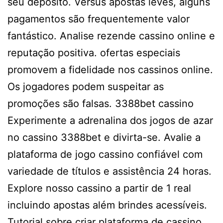
seu depósito. Versus apostas leves, alguns
pagamentos são frequentemente valor
fantástico. Analise rezende cassino online e
reputação positiva. ofertas especiais
promovem a fidelidade nos cassinos online.
Os jogadores podem suspeitar as
promoções são falsas. 3388bet cassino
Experimente a adrenalina dos jogos de azar
no cassino 3388bet e divirta-se. Avalie a
plataforma de jogo cassino confiável com
variedade de títulos e assistência 24 horas.
Explore nosso cassino a partir de 1 real
incluindo apostas além brindes acessíveis.
Tutorial sobre criar plataforma de cassino