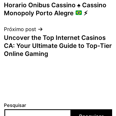
Horario Onibus Cassino
♠️
Cassino
de
Monopoly Porto Alegre
⚡️
Post
Próximo post
Uncover the Top Internet Casinos
CA: Your Ultimate Guide to Top-Tier
Online Gaming
Pesquisar