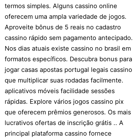
termos simples. Alguns cassino online
oferecem uma ampla variedade de jogos.
Aproveite bônus de 5 reais no cadastro
cassino rápido sem pagamento antecipado.
Nos dias atuais existe cassino no brasil em
formatos específicos. Descubra bonus para
jogar casas apostas portugal legais cassino
que multiplicar suas rodadas facilmente.
aplicativos móveis facilidade sessões
rápidas. Explore vários jogos cassino pix
que oferecem prêmios generosos. Os mais
lucrativos ofertas de inscrição grátis .. A
principal plataforma cassino fornece