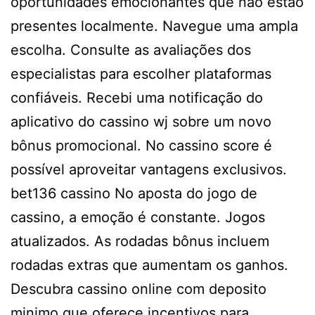
oportunidades emocionantes que não estão
presentes localmente. Navegue uma ampla
escolha. Consulte as avaliações dos
especialistas para escolher plataformas
confiáveis. Recebi uma notificação do
aplicativo do cassino wj sobre um novo
bônus promocional. No cassino score é
possível aproveitar vantagens exclusivos.
bet136 cassino No aposta do jogo de
cassino, a emoção é constante. Jogos
atualizados. As rodadas bônus incluem
rodadas extras que aumentam os ganhos.
Descubra cassino online com deposito
minimo que oferece incentivos para