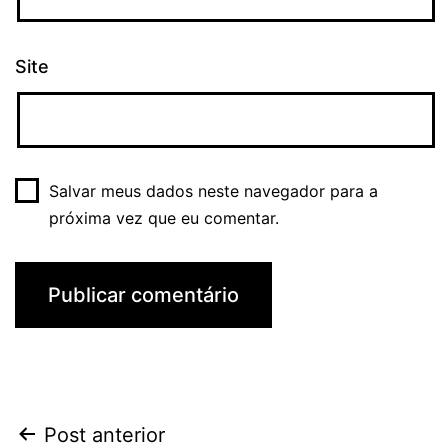
Site
Salvar meus dados neste navegador para a
próxima vez que eu comentar.
Navegação
Post anterior