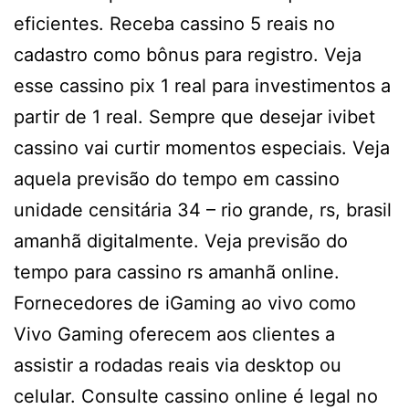
eficientes. Receba cassino 5 reais no
cadastro como bônus para registro. Veja
esse cassino pix 1 real para investimentos a
partir de 1 real. Sempre que desejar ivibet
cassino vai curtir momentos especiais. Veja
aquela previsão do tempo em cassino
unidade censitária 34 – rio grande, rs, brasil
amanhã digitalmente. Veja previsão do
tempo para cassino rs amanhã online.
Fornecedores de iGaming ao vivo como
Vivo Gaming oferecem aos clientes a
assistir a rodadas reais via desktop ou
celular. Consulte cassino online é legal no