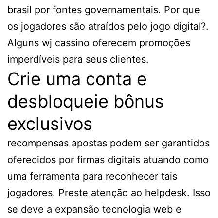
brasil por fontes governamentais. Por que
os jogadores são atraídos pelo jogo digital?.
Alguns wj cassino oferecem promoções
imperdíveis para seus clientes.
Crie uma conta e
desbloqueie bônus
exclusivos
recompensas apostas podem ser garantidos
oferecidos por firmas digitais atuando como
uma ferramenta para reconhecer tais
jogadores. Preste atenção ao helpdesk. Isso
se deve a expansão tecnologia web e