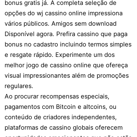
bonus gratis já. A completa seleção de
opções do wj cassino online impressiona
vários públicos. Amigos sem download
Disponível agora. Prefira cassino que paga
bonus no cadastro incluindo termos simples
e resgate rápido. Experimente um dos
melhor jogo de cassino online que ofereça
visual impressionantes além de promoções
regulares.
Ao procurar recompensas especiais,
pagamentos com Bitcoin e altcoins, ou
conteúdo de criadores independentes,
plataformas de cassino globais oferecem