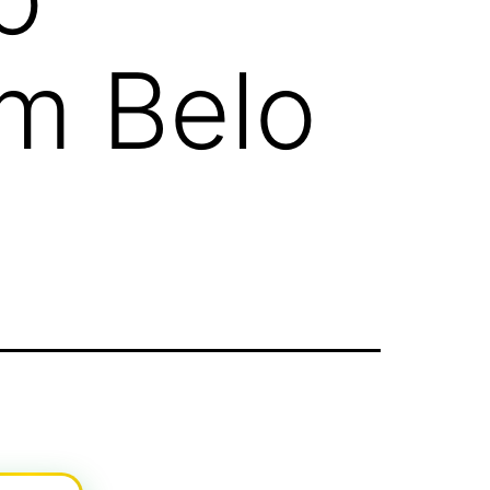
m Belo