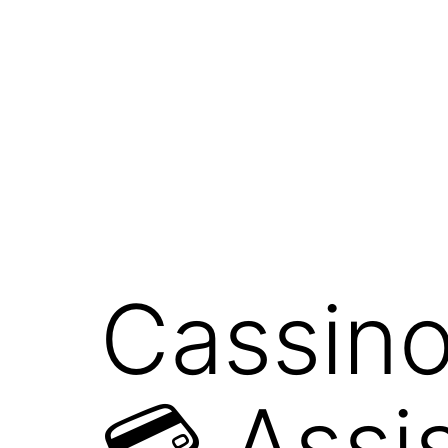
Pular
para
o
conteúdo
Cassino
💳 Assi