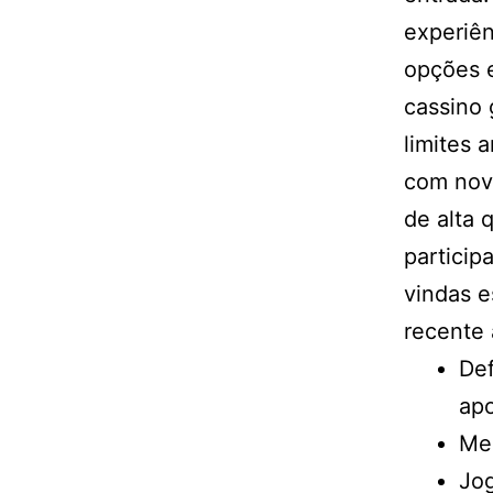
experiên
opções e
cassino 
limites 
com nov
de alta 
particip
vindas e
recente 
Def
apo
Mel
Jog