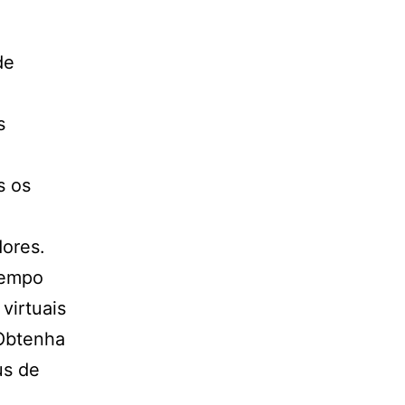
de
s
s os
dores.
tempo
virtuais
 Obtenha
us de