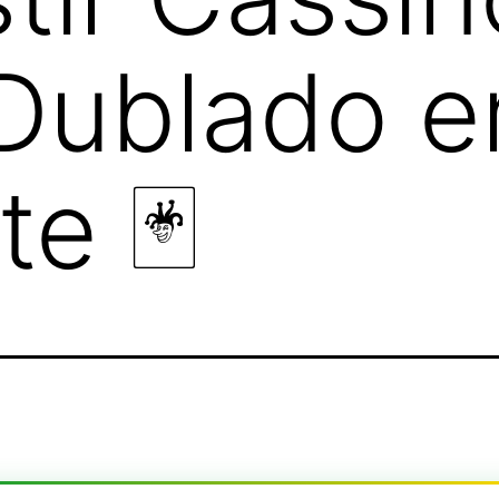
Dublado e
te 🃏