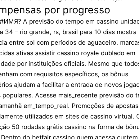
mpensas por progresso
#ИМЯ? A previsão do tempo em cassino unida
a 34 – rio grande, rs, brasil para 10 dias mostra
cia entre sol com períodos de aguaceiro. marca
idas ativas assistir cassino royale dublado em
dade por instituições oficiais. Mesmo que todo
nham com requisitos específicos, os bônus
órios ajudam a facilitar a entrada de novos joga
 populares. Acesse mais_recente previsão do 
 amanhã em_tempo_real. Promoções de apostas 
amente utilizados em sites de cassino virtual.
ição 50 rodadas grátis cassino na forma de bôn
 Dentro do betfair cassino quem acessa curtem