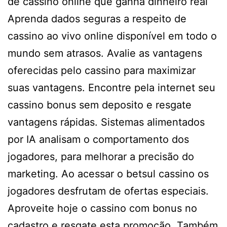
de cassino online que ganha dinheiro real
Aprenda dados seguras a respeito de
cassino ao vivo online disponível em todo o
mundo sem atrasos. Avalie as vantagens
oferecidas pelo cassino para maximizar
suas vantagens. Encontre pela internet seu
cassino bonus sem deposito e resgate
vantagens rápidas. Sistemas alimentados
por IA analisam o comportamento dos
jogadores, para melhorar a precisão do
marketing. Ao acessar o betsul cassino os
jogadores desfrutam de ofertas especiais.
Aproveite hoje o cassino com bonus no
cadastro e resgate esta promoção. Também