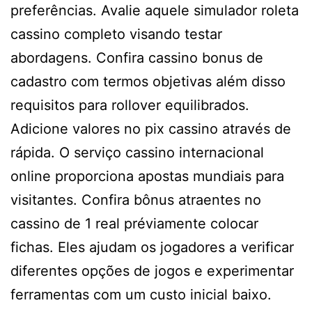
preferências. Avalie aquele simulador roleta
cassino completo visando testar
abordagens. Confira cassino bonus de
cadastro com termos objetivas além disso
requisitos para rollover equilibrados.
Adicione valores no pix cassino através de
rápida. O serviço cassino internacional
online proporciona apostas mundiais para
visitantes. Confira bônus atraentes no
cassino de 1 real préviamente colocar
fichas. Eles ajudam os jogadores a verificar
diferentes opções de jogos e experimentar
ferramentas com um custo inicial baixo.