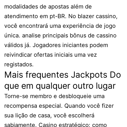
modalidades de apostas além de
atendimento em pt-BR. No blazer cassino,
você encontrará uma experiência de jogo
única. analise principais bônus de cassino
válidos já. Jogadores iniciantes podem
reivindicar ofertas iniciais uma vez
registados.
Mais frequentes Jackpots Do
que em qualquer outro lugar
Torne-se membro e desbloqueie uma
recompensa especial. Quando você fizer
sua lição de casa, você escolherá
sabiamente. Casino estratégico: como