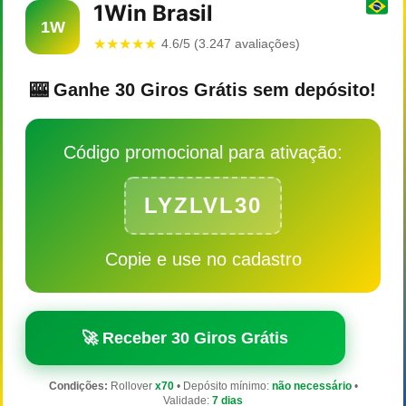
1Win Brasil
1W
★★★★★
4.6/5 (3.247 avaliações)
🎰 Ganhe 30 Giros Grátis sem depósito!
Código promocional para ativação:
LYZLVL30
Copie e use no cadastro
🚀 Receber 30 Giros Grátis
Condições:
Rollover
x70
• Depósito mínimo:
não necessário
•
Validade:
7 dias