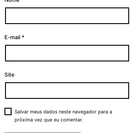
E-mail
*
Site
Salvar meus dados neste navegador para a
próxima vez que eu comentar.