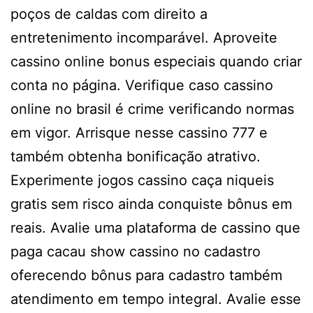
poços de caldas com direito a
entretenimento incomparável. Aproveite
cassino online bonus especiais quando criar
conta no página. Verifique caso cassino
online no brasil é crime verificando normas
em vigor. Arrisque nesse cassino 777 e
também obtenha bonificação atrativo.
Experimente jogos cassino caça niqueis
gratis sem risco ainda conquiste bônus em
reais. Avalie uma plataforma de cassino que
paga cacau show cassino no cadastro
oferecendo bônus para cadastro também
atendimento em tempo integral. Avalie esse