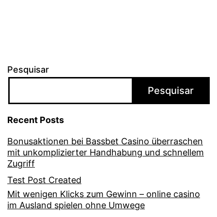
Pesquisar
Pesquisar
Recent Posts
Bonusaktionen bei Bassbet Casino überraschen
mit unkomplizierter Handhabung und schnellem
Zugriff
Test Post Created
Mit wenigen Klicks zum Gewinn – online casino
im Ausland spielen ohne Umwege