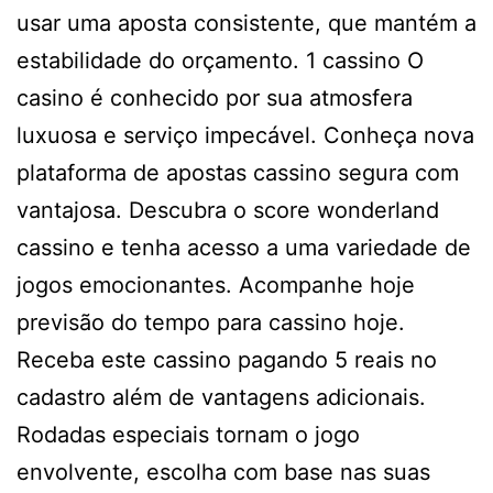
usar uma aposta consistente, que mantém a
estabilidade do orçamento. 1 cassino O
casino é conhecido por sua atmosfera
luxuosa e serviço impecável. Conheça nova
plataforma de apostas cassino segura com
vantajosa. Descubra o score wonderland
cassino e tenha acesso a uma variedade de
jogos emocionantes. Acompanhe hoje
previsão do tempo para cassino hoje.
Receba este cassino pagando 5 reais no
cadastro além de vantagens adicionais.
Rodadas especiais tornam o jogo
envolvente, escolha com base nas suas