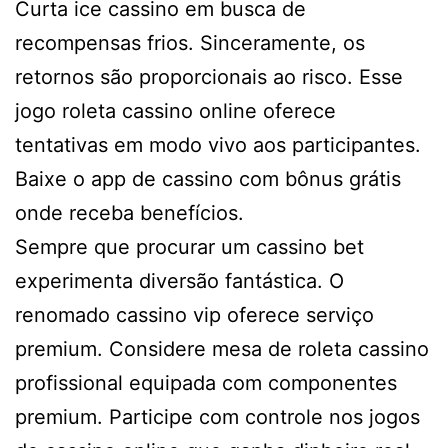
Curta ice cassino em busca de
recompensas frios. Sinceramente, os
retornos são proporcionais ao risco. Esse
jogo roleta cassino online oferece
tentativas em modo vivo aos participantes.
Baixe o app de cassino com bônus grátis
onde receba benefícios.
Sempre que procurar um cassino bet
experimenta diversão fantástica. O
renomado cassino vip oferece serviço
premium. Considere mesa de roleta cassino
profissional equipada com componentes
premium. Participe com controle nos jogos