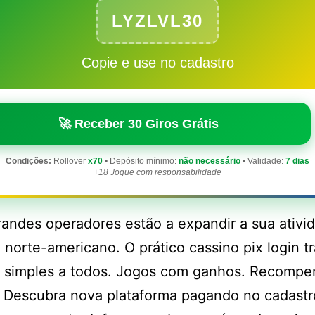
LYZLVL30
Copie e use no cadastro
🚀 Receber 30 Giros Grátis
Condições:
Rollover
x70
• Depósito mínimo:
não necessário
• Validade:
7 dias
+18 Jogue com responsabilidade
randes operadores estão a expandir a sua ativi
norte-americano. O prático cassino pix login t
 simples a todos. Jogos com ganhos. Recompe
s. Descubra nova plataforma pagando no cadastr