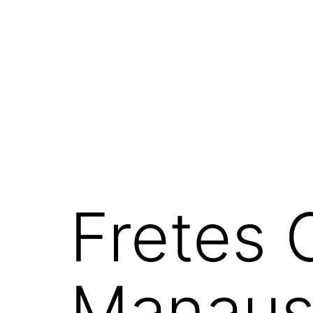
Pular
para
o
conteúdo
Fretes 
Manaus