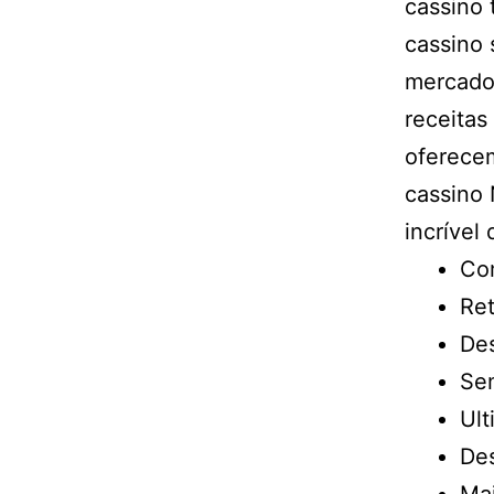
cassino 
cassino 
mercado 
receitas
oferecem
cassino
incrível 
Com
Ret
Des
Se
Ult
Des