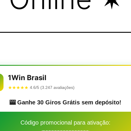
1Win Brasil
★★★★★
4.6/5 (3.247 avaliações)
🎰 Ganhe 30 Giros Grátis sem depósito!
Código promocional para ativação: