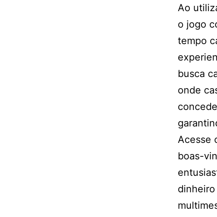
Ao utili
o jogo c
tempo ca
experien
busca ca
onde ca
concede 
garantin
Acesse c
boas-vin
entusias
dinheiro 
multimes