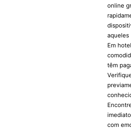
online g
rapidame
disposit
aqueles 
Em hotel
comodida
têm paga
Verifiqu
previame
conhecid
Encontre
imediato
com emo