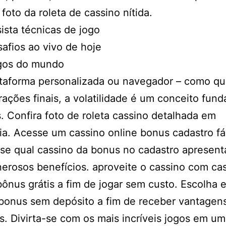
foto da roleta de cassino nítida.
ista técnicas de jogo
afios ao vivo de hoje
gos do mundo
taforma personalizada ou navegador – como qu
ações finais, a volatilidade é um conceito fun
s. Confira foto de roleta cassino detalhada em
ia. Acesse um cassino online bonus cadastro fác
se qual cassino da bonus no cadastro apresent
erosos benefícios. aproveite o cassino com ca
 bônus grátis a fim de jogar sem custo. Escolha 
bonus sem depósito a fim de receber vantagen
s. Divirta-se com os mais incríveis jogos em um