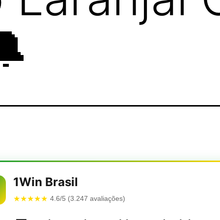
🔔
1Win Brasil
★★★★★
4.6/5 (3.247 avaliações)