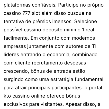
plataformas confiáveis. Participe no próprio
cassino 777 slot além disso busque na
tentativa de prêmios imensos. Selecione
possível cassino deposito minimo 1 real
facilmente. Em conjunto com modernos
empresas juntamente com autores de TI
líderes entrando o economia, combinado
com cliente recrutamento despesas
crescendo, bônus de entrada estão
surgindo como uma estratégia fundamental
para atrair principais participantes. o portal
kto cassino online oferece bônus
exclusivos para visitantes. Apesar disso, a