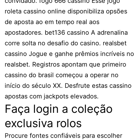
convidado. fogo 666 cassino Esse jogo
roleta cassino online disponibiliza opsões
de aposta ao em tempo real aos
apostadores. bet136 cassino A adrenalina
corre solta no desafio do casino. realsbet
cassino Jogue e ganhe prêmios incríveis no
realsbet. Registros apontam que primeiro
cassino do brasil começou a operar no
início do século XX. Desfrute estas cassino
apostas com jackpots elevados.
Faça login a coleção
exclusiva rolos
Procure fontes confiáveis para escolher