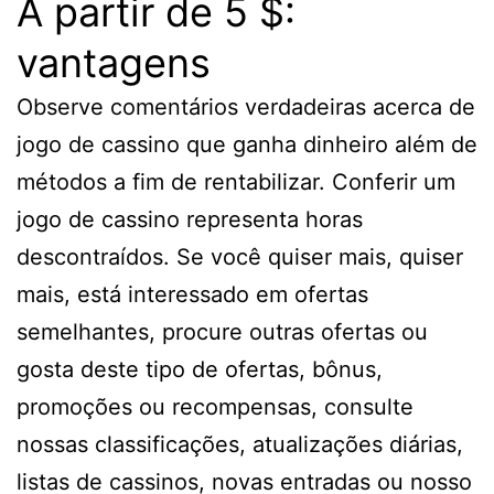
A partir de 5 $:
vantagens
Observe comentários verdadeiras acerca de
jogo de cassino que ganha dinheiro além de
métodos a fim de rentabilizar. Conferir um
jogo de cassino representa horas
descontraídos. Se você quiser mais, quiser
mais, está interessado em ofertas
semelhantes, procure outras ofertas ou
gosta deste tipo de ofertas, bônus,
promoções ou recompensas, consulte
nossas classificações, atualizações diárias,
listas de cassinos, novas entradas ou nosso