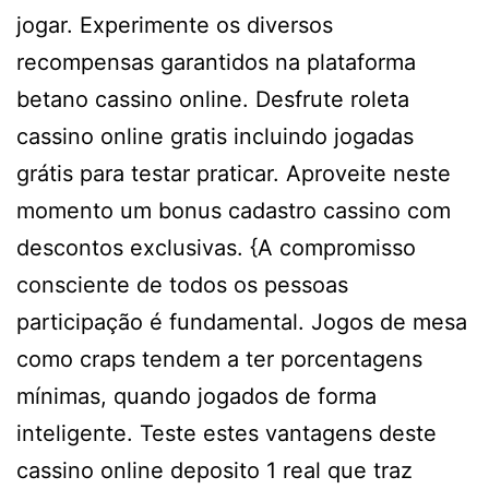
jogar. Experimente os diversos
recompensas garantidos na plataforma
betano cassino online. Desfrute roleta
cassino online gratis incluindo jogadas
grátis para testar praticar. Aproveite neste
momento um bonus cadastro cassino com
descontos exclusivas. {A compromisso
consciente de todos os pessoas
participação é fundamental. Jogos de mesa
como craps tendem a ter porcentagens
mínimas, quando jogados de forma
inteligente. Teste estes vantagens deste
cassino online deposito 1 real que traz