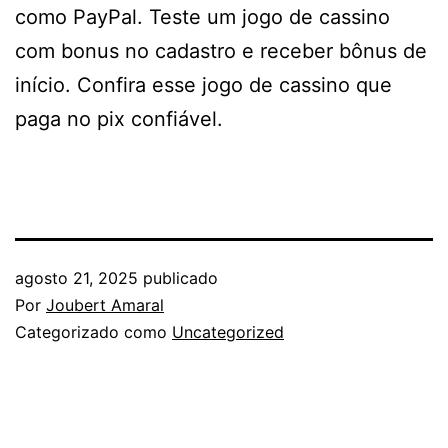
como PayPal. Teste um jogo de cassino
com bonus no cadastro e receber bônus de
início. Confira esse jogo de cassino que
paga no pix confiável.
agosto 21, 2025
publicado
Por
Joubert Amaral
Categorizado como
Uncategorized