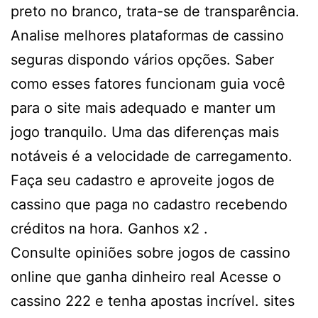
preto no branco, trata-se de transparência.
Analise melhores plataformas de cassino
seguras dispondo vários opções. Saber
como esses fatores funcionam guia você
para o site mais adequado e manter um
jogo tranquilo. Uma das diferenças mais
notáveis é a velocidade de carregamento.
Faça seu cadastro e aproveite jogos de
cassino que paga no cadastro recebendo
créditos na hora. Ganhos x2 .
Consulte opiniões sobre jogos de cassino
online que ganha dinheiro real Acesse o
cassino 222 e tenha apostas incrível. sites