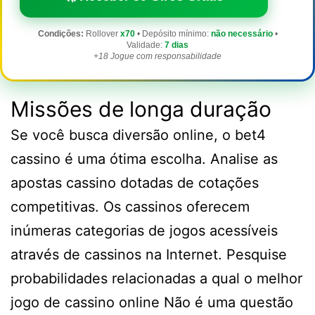
Condições:
Rollover
x70
• Depósito mínimo:
não necessário
•
Validade:
7 dias
+18 Jogue com responsabilidade
Missões de longa duração
Se você busca diversão online, o bet4
cassino é uma ótima escolha. Analise as
apostas cassino dotadas de cotações
competitivas. Os cassinos oferecem
inúmeras categorias de jogos acessíveis
através de cassinos na Internet. Pesquise
probabilidades relacionadas a qual o melhor
jogo de cassino online Não é uma questão