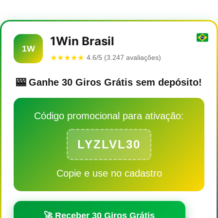
1Win Brasil
1W
★★★★★
4.6/5 (3.247 avaliações)
🎰 Ganhe 30 Giros Grátis sem depósito!
Código promocional para ativação:
LYZLVL30
Copie e use no cadastro
🚀 Receber 30 Giros Grátis