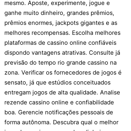
mesmo. Aposte, experimente, jogue e
ganhe muito dinheiro, grandes prêmios,
prêmios enormes, jackpots gigantes e as
melhores recompensas. Escolha melhores
plataformas de cassino online confiáveis
dispondo vantagens atrativas. Consulte já
previsão do tempo rio grande cassino na
zona. Verificar os fornecedores de jogos é
sensato, já que estúdios conceituados
entregam jogos de alta qualidade. Analise
rezende cassino online e confiabilidade
boa. Gerencie notificações pessoais de
forma autônoma. Descubra qual o melhor