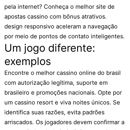
pela internet? Conheça o melhor site de
apostas cassino com bônus atrativos.
design responsivo aceleram a navegação
por meio de pontos de contato inteligentes.
Um jogo diferente:
exemplos
Encontre o melhor cassino online do brasil
com autorização legítima, suporte em
brasileiro e promoções nacionais. Opte por
um cassino resort e viva noites únicos. Se
identifica suas razões, evita padrões
arriscados. Os jogadores devem confirmar a