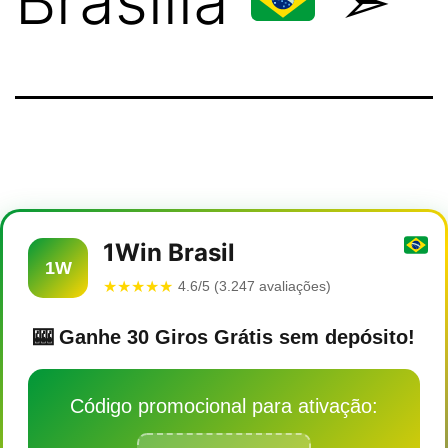
Brasília
➣
1Win Brasil
1W
★★★★★
4.6/5 (3.247 avaliações)
🎰 Ganhe 30 Giros Grátis sem depósito!
Código promocional para ativação: