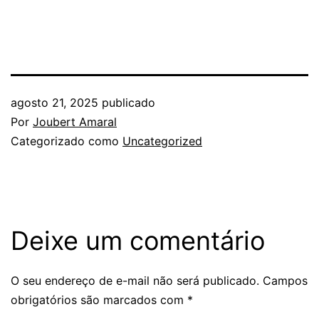
agosto 21, 2025
publicado
Por
Joubert Amaral
Categorizado como
Uncategorized
Deixe um comentário
O seu endereço de e-mail não será publicado.
Campos
obrigatórios são marcados com
*