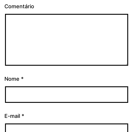
Comentário
Nome
*
E-mail
*