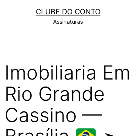
Pular
CLUBE DO CONTO
para
Assinaturas
o
conteúdo
Imobiliaria Em
Rio Grande
Cassino —