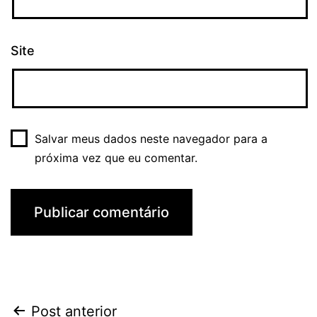
Site
Salvar meus dados neste navegador para a
próxima vez que eu comentar.
Navegação
Post anterior