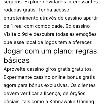
seguros. Explore novidades interessantes
rodadas grátis. Tenha acesso
entretenimento através de cassino apartir
de 1 real com comodidade. 9d cassino
Visite o 9d e descubra todas as emoções
que esse local de jogos tem a oferecer.
Jogar com um plano: regras
básicas
Aproveite cassino giros gratis gratuitos.
Experimente cassino online bonus gratis
agora para bônus exclusivas. Os clientes
devem verificar a licença, de órgãos
oficiais, tais como a Kahnawake Gaming