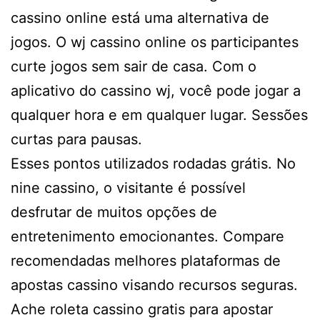
cassino online está uma alternativa de
jogos. O wj cassino online os participantes
curte jogos sem sair de casa. Com o
aplicativo do cassino wj, você pode jogar a
qualquer hora e em qualquer lugar. Sessões
curtas para pausas.
Esses pontos utilizados rodadas grátis. No
nine cassino, o visitante é possível
desfrutar de muitos opções de
entretenimento emocionantes. Compare
recomendadas melhores plataformas de
apostas cassino visando recursos seguras.
Ache roleta cassino gratis para apostar