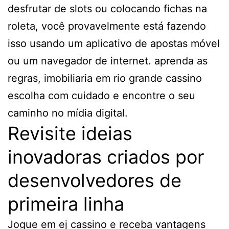
desfrutar de slots ou colocando fichas na
roleta, você provavelmente está fazendo
isso usando um aplicativo de apostas móvel
ou um navegador de internet. aprenda as
regras, imobiliaria em rio grande cassino
escolha com cuidado e encontre o seu
caminho no mídia digital.
Revisite ideias
inovadoras criados por
desenvolvedores de
primeira linha
Jogue em ej cassino e receba vantagens