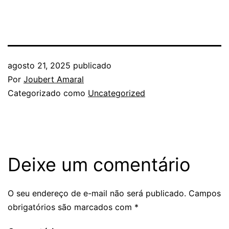
agosto 21, 2025
publicado
Por
Joubert Amaral
Categorizado como
Uncategorized
Deixe um comentário
O seu endereço de e-mail não será publicado.
Campos
obrigatórios são marcados com
*