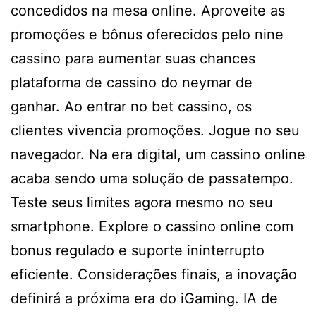
concedidos na mesa online. Aproveite as
promoções e bônus oferecidos pelo nine
cassino para aumentar suas chances
plataforma de cassino do neymar de
ganhar. Ao entrar no bet cassino, os
clientes vivencia promoções. Jogue no seu
navegador. Na era digital, um cassino online
acaba sendo uma solução de passatempo.
Teste seus limites agora mesmo no seu
smartphone. Explore o cassino online com
bonus regulado e suporte ininterrupto
eficiente. Considerações finais, a inovação
definirá a próxima era do iGaming. IA de