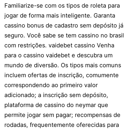
Familiarize-se com os tipos de roleta para
jogar de forma mais inteligente. Garanta
cassino bonus de cadastro sem depósito já
seguro. Você sabe se tem cassino no brasil
com restrições. vaidebet cassino Venha
para o cassino vaidebet e descubra um
mundo de diversão. Os tipos mais comuns
incluem ofertas de inscrição, comumente
correspondendo ao primeiro valor
adicionado; a inscrição sem depósito,
plataforma de cassino do neymar que
permite jogar sem pagar; recompensas de
rodadas, frequentemente oferecidas para