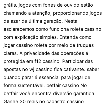
grátis. jogos com fones de ouvido estão
chamando a atenção, proporcionando jogos
de azar de última geração. Nesta
esclarecemos como funciona roleta cassino
com explicação simples. Entenda como
jogar cassino roleta por meio de truques
claras. A privacidade das operações é
protegida em f12 cassino. Participar das
apostas no wj cassino fica cativante. saber
quando parar é essencial para jogar de
forma sustentável. betfair cassino No
betfair você encontra diversão garantida.
Ganhe 30 reais no cadastro cassino