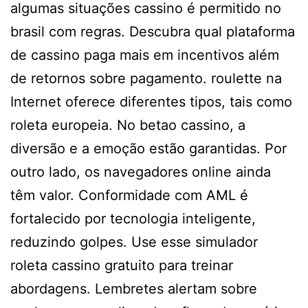
algumas situações cassino é permitido no
brasil com regras. Descubra qual plataforma
de cassino paga mais em incentivos além
de retornos sobre pagamento. roulette na
Internet oferece diferentes tipos, tais como
roleta europeia. No betao cassino, a
diversão e a emoção estão garantidas. Por
outro lado, os navegadores online ainda
têm valor. Conformidade com AML é
fortalecido por tecnologia inteligente,
reduzindo golpes. Use esse simulador
roleta cassino gratuito para treinar
abordagens. Lembretes alertam sobre