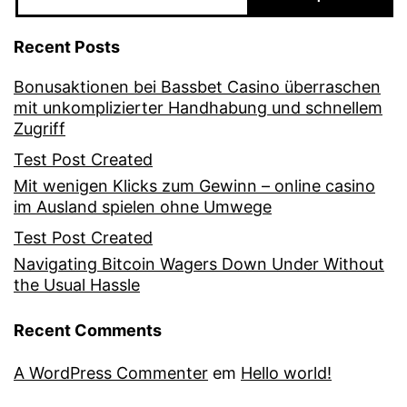
Recent Posts
Bonusaktionen bei Bassbet Casino überraschen
mit unkomplizierter Handhabung und schnellem
Zugriff
Test Post Created
Mit wenigen Klicks zum Gewinn – online casino
im Ausland spielen ohne Umwege
Test Post Created
Navigating Bitcoin Wagers Down Under Without
the Usual Hassle
Recent Comments
A WordPress Commenter
em
Hello world!