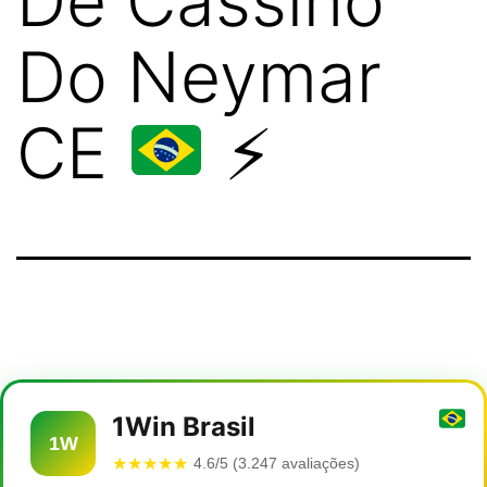
De Cassino
Do Neymar
CE
⚡️
1Win Brasil
1W
★★★★★
4.6/5 (3.247 avaliações)