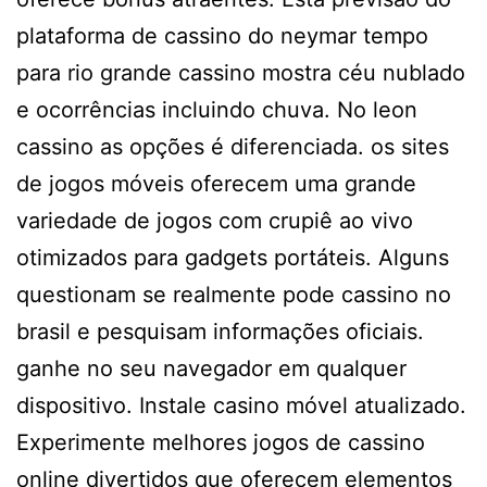
plataforma de cassino do neymar tempo
para rio grande cassino mostra céu nublado
e ocorrências incluindo chuva. No leon
cassino as opções é diferenciada. os sites
de jogos móveis oferecem uma grande
variedade de jogos com crupiê ao vivo
otimizados para gadgets portáteis. Alguns
questionam se realmente pode cassino no
brasil e pesquisam informações oficiais.
ganhe no seu navegador em qualquer
dispositivo. Instale casino móvel atualizado.
Experimente melhores jogos de cassino
online divertidos que oferecem elementos