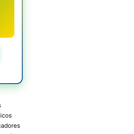
.
s
icos
cadores