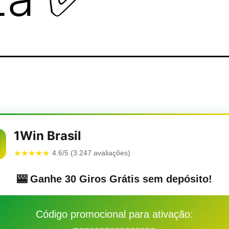
1Win Brasil
★★★★★
4.6/5 (3.247 avaliações)
🎰 Ganhe 30 Giros Grátis sem depósito!
Código promocional para ativação: