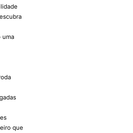
lidade
Descubra
o uma
roda
ogadas
res
heiro que