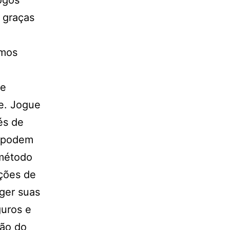
jogos
 graças
amos
de
te. Jogue
és de
s podem
 método
ções de
ger suas
uros e
são do