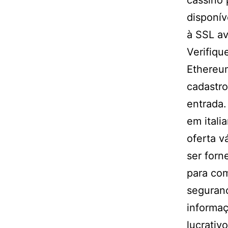
cassino 
disponív
à SSL a
Verifiqu
Ethereum
cadastro
entrada.
em itali
oferta v
ser forn
para co
seguranç
informa
lucrativ