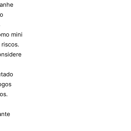
panhe
no
s
como mini
riscos.
onsidere
utado
ogos
os.
ante