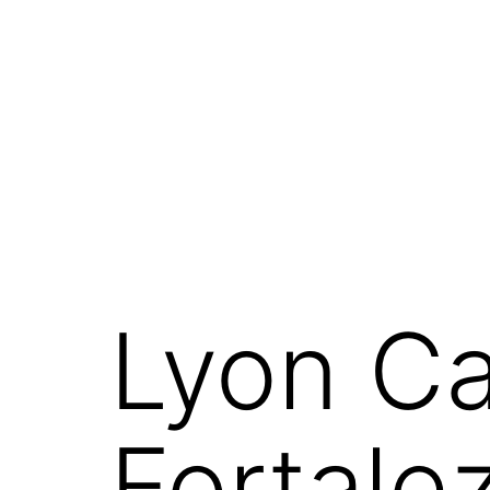
Pular
para
o
conteúdo
Lyon C
Fortale