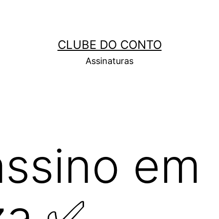
CLUBE DO CONTO
Assinaturas
assino em
za ✅