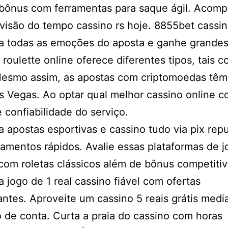
 bônus com ferramentas para saque ágil. Acom
visão do tempo cassino rs hoje. 8855bet cassi
a todas as emoções do aposta e ganhe grande
 roulette online oferece diferentes tipos, tais 
Mesmo assim, as apostas com criptomoedas têm 
 Vegas. Ao optar qual melhor cassino online c
e confiabilidade do serviço.
 apostas esportivas e cassino tudo via pix rep
mentos rápidos. Avalie essas plataformas de j
com roletas clássicos além de bônus competitiv
 jogo de 1 real cassino fiável com ofertas
antes. Aproveite um cassino 5 reais grátis medi
o de conta. Curta a praia do cassino com horas