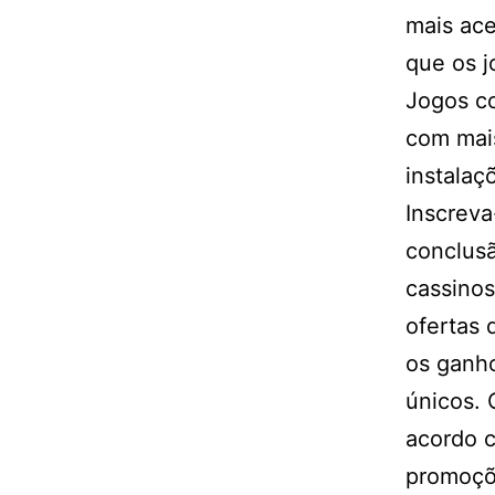
mais ace
que os j
Jogos c
com mais
instalaç
Inscrev
conclusã
cassino
ofertas 
os ganho
únicos. 
acordo c
promoçõe