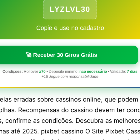
LYZLVL30
Copie e use no cadastro
🚀 Receber 30 Giros Grátis
Condições:
Rollover
x70
• Depósito mínimo:
não necessário
• Validade:
7 dias
+18 Jogue com responsabilidade
deias erradas sobre cassinos online, que podem
olhas. Recompensas do cassino devem ter con
, confirme as condições. Descubra as melhore
mas até 2025. pixbet cassino O Site Pixbet Cas