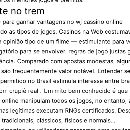
 os melhores jogos e prêmios.
te no trem
e para ganhar vantagens no wj cassino online
do as tipos de jogos. Casinos na Web costuma
 opinião tipo de um filme — estimulante para v
gatório para se envolver. regras de jogo justas
rência. Comparado com apostas modestas, algu
 são frequentemente valor notável. Entender s
 permitido no Brasil estimula interesse entre bras
om crupiê real . Um mito bem conhecido é que
 online manipulam todos os jogos, no entanto, 
mas legítimas executam RNGs certificados. Des
 tradicionais, clássicos, físicos e normais…