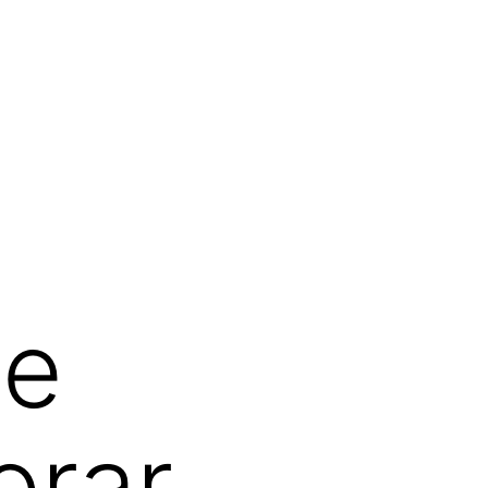
de
orar