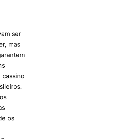
vam ser
er, mas
 garantem
ns
e cassino
ileiros.
 os
as
de os