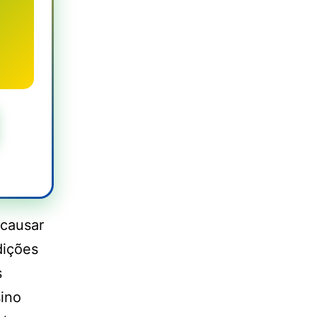
 causar
dições
s
sino