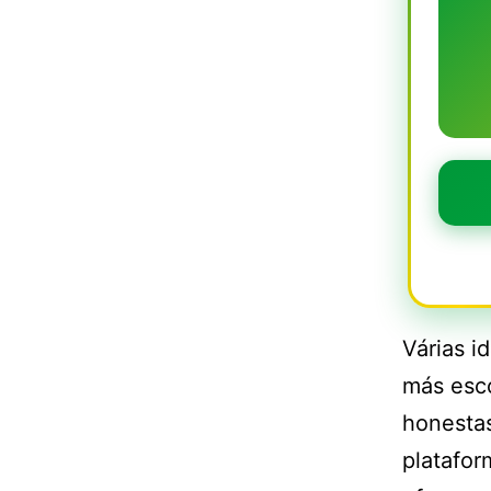
Várias i
más esc
honestas
platafor