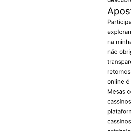
descubra
Apos
Particip
exploran
na minha
não obri
transpa
retornos
online é
Mesas c
cassinos
platafor
cassinos