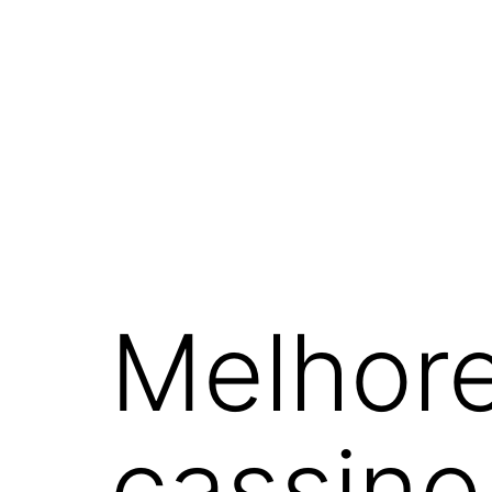
Pular
para
o
conteúdo
Melhor
cassino