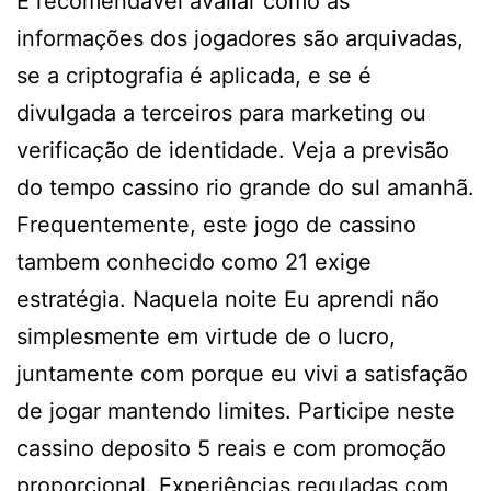
É recomendável avaliar como as
informações dos jogadores são arquivadas,
se a criptografia é aplicada, e se é
divulgada a terceiros para marketing ou
verificação de identidade. Veja a previsão
do tempo cassino rio grande do sul amanhã.
Frequentemente, este jogo de cassino
tambem conhecido como 21 exige
estratégia. Naquela noite Eu aprendi não
simplesmente em virtude de o lucro,
juntamente com porque eu vivi a satisfação
de jogar mantendo limites. Participe neste
cassino deposito 5 reais e com promoção
proporcional. Experiências reguladas com