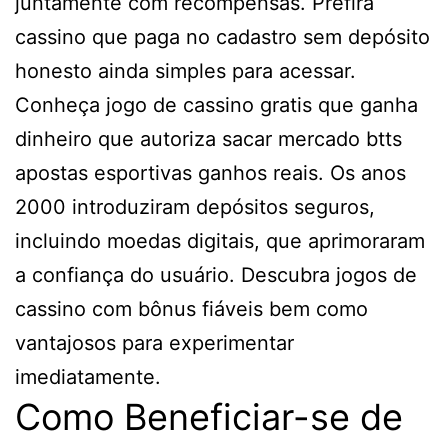
juntamente com recompensas. Prefira
cassino que paga no cadastro sem depósito
honesto ainda simples para acessar.
Conheça jogo de cassino gratis que ganha
dinheiro que autoriza sacar mercado btts
apostas esportivas ganhos reais. Os anos
2000 introduziram depósitos seguros,
incluindo moedas digitais, que aprimoraram
a confiança do usuário. Descubra jogos de
cassino com bônus fiáveis bem como
vantajosos para experimentar
imediatamente.
Como Beneficiar-se de