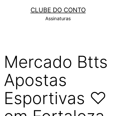
Pular
CLUBE DO CONTO
para
Assinaturas
o
conteúdo
Mercado Btts
Apostas
Esportivas ♡