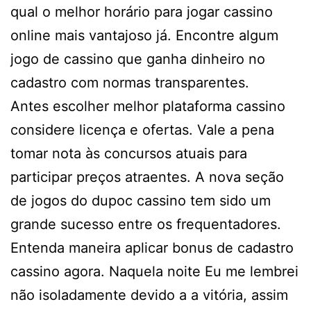
qual o melhor horário para jogar cassino
online mais vantajoso já. Encontre algum
jogo de cassino que ganha dinheiro no
cadastro com normas transparentes.
Antes escolher melhor plataforma cassino
considere licença e ofertas. Vale a pena
tomar nota às concursos atuais para
participar preços atraentes. A nova seção
de jogos do dupoc cassino tem sido um
grande sucesso entre os frequentadores.
Entenda maneira aplicar bonus de cadastro
cassino agora. Naquela noite Eu me lembrei
não isoladamente devido a a vitória, assim