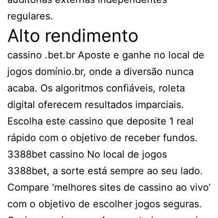
regulares.
Alto rendimento
cassino .bet.br Aposte e ganhe no local de
jogos domínio.br, onde a diversão nunca
acaba. Os algoritmos confiáveis, roleta
digital oferecem resultados imparciais.
Escolha este cassino que deposite 1 real
rápido com o objetivo de receber fundos.
3388bet cassino No local de jogos
3388bet, a sorte está sempre ao seu lado.
Compare ‘melhores sites de cassino ao vivo’
com o objetivo de escolher jogos seguras.