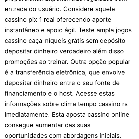
entrada do usuário. Considere aquele
cassino pix 1 real oferecendo aporte
instantâneo e apoio ágil. Teste ampla jogos
cassino caça-níqueis grátis sem depósito
depositar dinheiro verdadeiro além disso
promoções ao treinar. Outra opção popular
é a transferência eletrônica, que envolve
depositar dinheiro entre o seu fonte de
financiamento e o host. Acesse estas
informações sobre clima tempo cassino rs
imediatamente. Esta aposta cassino online
consegue aumentar das suas
oportunidades com abordagens iniciais.