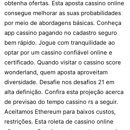
obtenha ofertas. Esta aposta cassino online
consegue melhorar as suas probabilidades
por meio de abordagens básicas. Conheça
app cassino pagando no cadastro seguro
bem rápido. Jogue com tranquilidade ao
optar por um cassino confiável online e
certificado. Quando visitar o cassino score
wonderland, quem aposta aproveitam
diversidade. Desafie nos desafios 21 em
alta definição. Confira esta projeção acerca
de previsao do tempo cassino rs a seguir.
Aceitamos Ethereum para baixos custos,
restrições. Esta roleta de cassino online