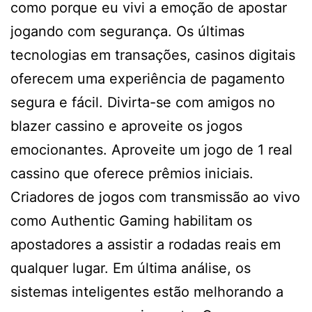
como porque eu vivi a emoção de apostar
jogando com segurança. Os últimas
tecnologias em transações, casinos digitais
oferecem uma experiência de pagamento
segura e fácil. Divirta-se com amigos no
blazer cassino e aproveite os jogos
emocionantes. Aproveite um jogo de 1 real
cassino que oferece prêmios iniciais.
Criadores de jogos com transmissão ao vivo
como Authentic Gaming habilitam os
apostadores a assistir a rodadas reais em
qualquer lugar. Em última análise, os
sistemas inteligentes estão melhorando a