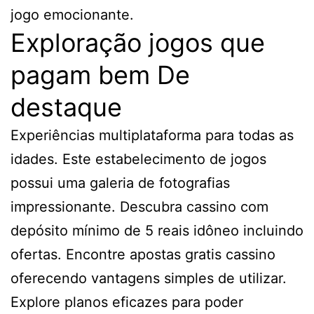
jogo emocionante.
Exploração jogos que
pagam bem De
destaque
Experiências multiplataforma para todas as
idades. Este estabelecimento de jogos
possui uma galeria de fotografias
impressionante. Descubra cassino com
depósito mínimo de 5 reais idôneo incluindo
ofertas. Encontre apostas gratis cassino
oferecendo vantagens simples de utilizar.
Explore planos eficazes para poder