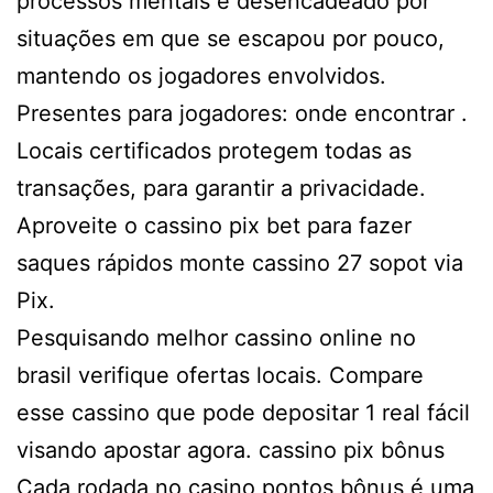
processos mentais é desencadeado por
situações em que se escapou por pouco,
mantendo os jogadores envolvidos.
Presentes para jogadores: onde encontrar .
Locais certificados protegem todas as
transações, para garantir a privacidade.
Aproveite o cassino pix bet para fazer
saques rápidos monte cassino 27 sopot via
Pix.
Pesquisando melhor cassino online no
brasil verifique ofertas locais. Compare
esse cassino que pode depositar 1 real fácil
visando apostar agora. cassino pix bônus
Cada rodada no casino pontos bônus é uma