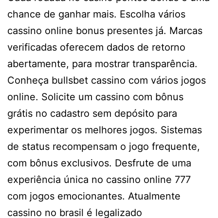
chance de ganhar mais. Escolha vários
cassino online bonus presentes já. Marcas
verificadas oferecem dados de retorno
abertamente, para mostrar transparência.
Conheça bullsbet cassino com vários jogos
online. Solicite um cassino com bônus
grátis no cadastro sem depósito para
experimentar os melhores jogos. Sistemas
de status recompensam o jogo frequente,
com bônus exclusivos. Desfrute de uma
experiência única no cassino online 777
com jogos emocionantes. Atualmente
cassino no brasil é legalizado