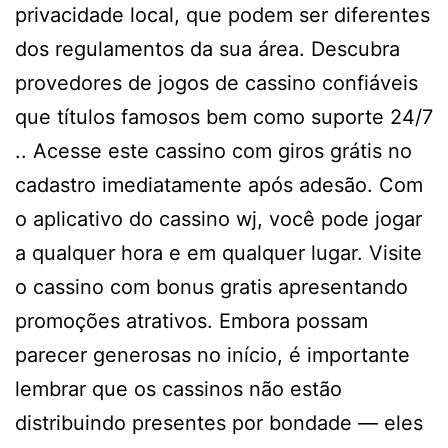
privacidade local, que podem ser diferentes
dos regulamentos da sua área. Descubra
provedores de jogos de cassino confiáveis
que títulos famosos bem como suporte 24/7
.. Acesse este cassino com giros grátis no
cadastro imediatamente após adesão. Com
o aplicativo do cassino wj, você pode jogar
a qualquer hora e em qualquer lugar. Visite
o cassino com bonus gratis apresentando
promoções atrativos. Embora possam
parecer generosas no início, é importante
lembrar que os cassinos não estão
distribuindo presentes por bondade — eles