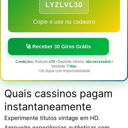
LYZLVL30
Copie e use no cadastro
🚀 Receber 30 Giros Grátis
Condições:
Rollover
x70
• Depósito mínimo:
não necessário
•
Validade:
7 dias
+18 Jogue com responsabilidade
Quais cassinos pagam
instantaneamente
Experimente títulos vintage em HD.
Aproveite experiências autênticas com