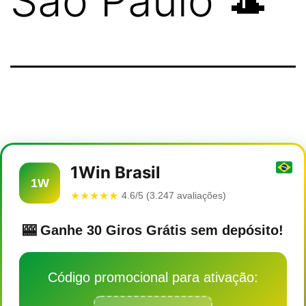
São Paulo 🎩
1Win Brasil
1W
★★★★★
4.6/5 (3.247 avaliações)
🎰 Ganhe 30 Giros Grátis sem depósito!
Código promocional para ativação: