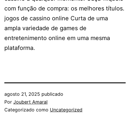
com função de compra: os melhores títulos.
jogos de cassino online Curta de uma
ampla variedade de games de
entretenimento online em uma mesma
plataforma.
agosto 21, 2025
publicado
Por
Joubert Amaral
Categorizado como
Uncategorized