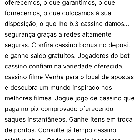
oferecemos, o que garantimos, o que
fornecemos, o que colocamos à sua
disposição, o que lhe b.3 cassino damos…
segurança graças a redes altamente
seguras. Confira cassino bonus no deposit
e ganhe saldo gratuitos. Jogadores do bet
cassino confiam na variedade oferecida.
cassino filme Venha para o local de apostas
e descubra um mundo inspirado nos
melhores filmes. Jogue jogo de cassino que
paga no pix comprovado oferecendo
saques instantâneos. Ganhe itens em troca
de pontos. Consulte já tempo cassino