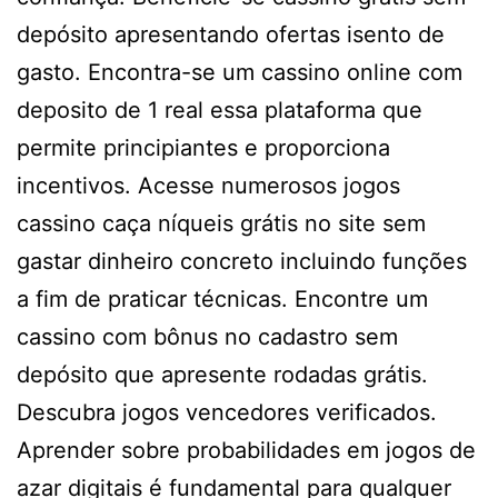
depósito apresentando ofertas isento de
gasto. Encontra-se um cassino online com
deposito de 1 real essa plataforma que
permite principiantes e proporciona
incentivos. Acesse numerosos jogos
cassino caça níqueis grátis no site sem
gastar dinheiro concreto incluindo funções
a fim de praticar técnicas. Encontre um
cassino com bônus no cadastro sem
depósito que apresente rodadas grátis.
Descubra jogos vencedores verificados.
Aprender sobre probabilidades em jogos de
azar digitais é fundamental para qualquer