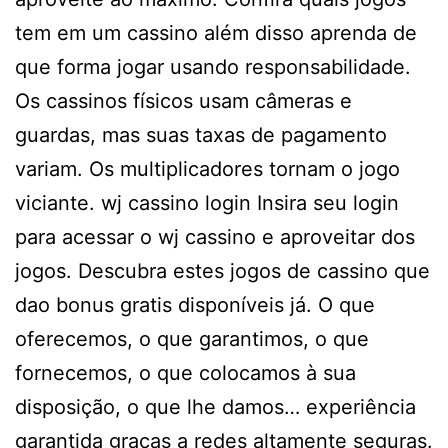
tem em um cassino além disso aprenda de
que forma jogar usando responsabilidade.
Os cassinos físicos usam câmeras e
guardas, mas suas taxas de pagamento
variam. Os multiplicadores tornam o jogo
viciante. wj cassino login Insira seu login
para acessar o wj cassino e aproveitar dos
jogos. Descubra estes jogos de cassino que
dao bonus gratis disponíveis já. O que
oferecemos, o que garantimos, o que
fornecemos, o que colocamos à sua
disposição, o que lhe damos… experiência
garantida graças a redes altamente seguras.