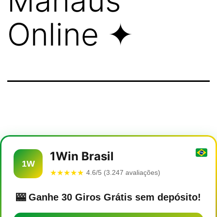
Manaus
Online ✦
1Win Brasil
1W
★★★★★
4.6/5 (3.247 avaliações)
🎰 Ganhe 30 Giros Grátis sem depósito!