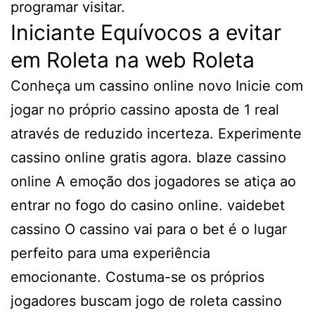
programar visitar.
Iniciante Equívocos a evitar
em Roleta na web Roleta
Conheça um cassino online novo Inicie com
jogar no próprio cassino aposta de 1 real
através de reduzido incerteza. Experimente
cassino online gratis agora. blaze cassino
online A emoção dos jogadores se atiça ao
entrar no fogo do casino online. vaidebet
cassino O cassino vai para o bet é o lugar
perfeito para uma experiência
emocionante. Costuma-se os próprios
jogadores buscam jogo de roleta cassino