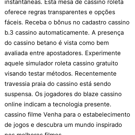
instantâneas. Esta mesa de cassino roleta
oferece regras transparentes e opções
fáceis. Receba o bônus no cadastro cassino
b.3 cassino automaticamente. A presença
do cassino betano é vista como bem
avaliada entre apostadores. Experimente
aquele simulador roleta cassino gratuito
visando testar métodos. Recentemente
travessia praia do cassino está sendo
suspensa. Os jogadores do blaze cassino
online indicam a tecnologia presente.
cassino filme Venha para o estabelecimento
de jogos e descubra um mundo inspirado
nos melhores filmes.