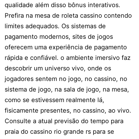
qualidade além disso bônus interativos.
Prefira na mesa de roleta cassino contendo
limites adequados. Os sistemas de
pagamento modernos, sites de jogos
oferecem uma experiência de pagamento
rápida e confiável. o ambiente imersivo faz
descobrir um universo vivo, onde os
jogadores sentem no jogo, no cassino, no
sistema de jogo, na sala de jogo, na mesa,
como se estivessem realmente lá,
fisicamente presentes, no cassino, ao vivo.
Consulte a atual previsão do tempo para
praia do cassino rio grande rs para se