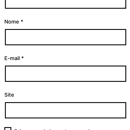
Nome
*
E-mail
*
Site