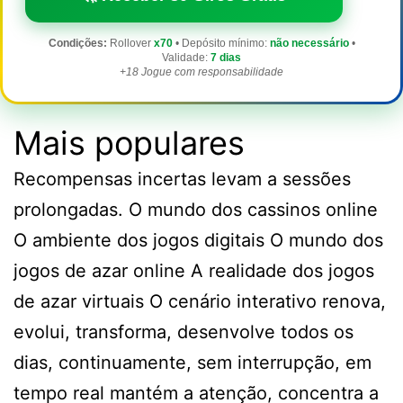
Condições:
Rollover
x70
• Depósito mínimo:
não necessário
•
Validade:
7 dias
+18 Jogue com responsabilidade
Mais populares
Recompensas incertas levam a sessões
prolongadas. O mundo dos cassinos online
O ambiente dos jogos digitais O mundo dos
jogos de azar online A realidade dos jogos
de azar virtuais O cenário interativo renova,
evolui, transforma, desenvolve todos os
dias, continuamente, sem interrupção, em
tempo real mantém a atenção, concentra a