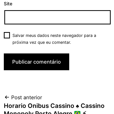
Site
Salvar meus dados neste navegador para a
próxima vez que eu comentar.
Navegação
Post anterior
Horario Onibus Cassino
♠️
Cassino
de
Monopoly Porto Alegre
⚡️