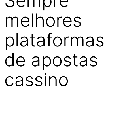
Sempre
melhores
plataformas
de apostas
cassino