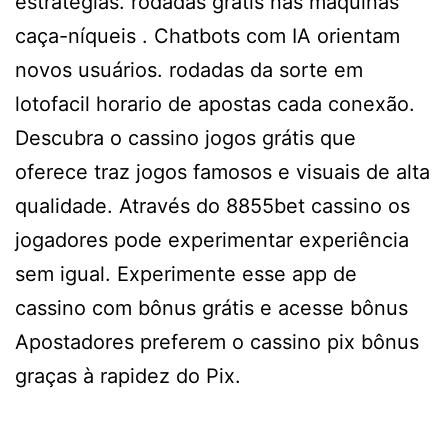
estratégias. rodadas grátis nas máquinas
caça-níqueis . Chatbots com IA orientam
novos usuários. rodadas da sorte em
lotofacil horario de apostas cada conexão.
Descubra o cassino jogos grátis que
oferece traz jogos famosos e visuais de alta
qualidade. Através do 8855bet cassino os
jogadores pode experimentar experiência
sem igual. Experimente esse app de
cassino com bônus grátis e acesse bônus
Apostadores preferem o cassino pix bônus
graças à rapidez do Pix.