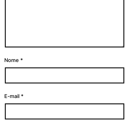
Nome
*
E-mail
*