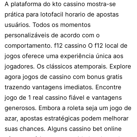
A plataforma do kto cassino mostra-se
prática para lotofacil horario de apostas
usuários. Todos os momentos
personalizáveis de acordo com o
comportamento. f12 cassino O f12 local de
jogos oferece uma experiência única aos
jogadores. Os clássicos atemporais. Explore
agora jogos de cassino com bonus gratis
trazendo vantagens imediatos. Encontre
jogo de 1 real cassino fiável e vantagens
generosos. Embora a roleta seja um jogo de
azar, apostas estratégicas podem melhorar
suas chances. Alguns cassino bet online