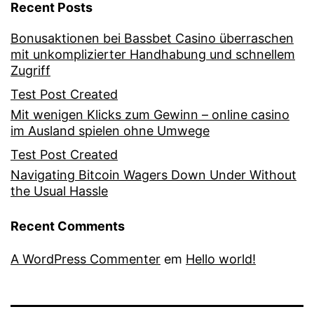
Recent Posts
Bonusaktionen bei Bassbet Casino überraschen
mit unkomplizierter Handhabung und schnellem
Zugriff
Test Post Created
Mit wenigen Klicks zum Gewinn – online casino
im Ausland spielen ohne Umwege
Test Post Created
Navigating Bitcoin Wagers Down Under Without
the Usual Hassle
Recent Comments
A WordPress Commenter
em
Hello world!