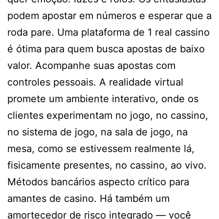
podem apostar em números e esperar que a
roda pare. Uma plataforma de 1 real cassino
é ótima para quem busca apostas de baixo
valor. Acompanhe suas apostas com
controles pessoais. A realidade virtual
promete um ambiente interativo, onde os
clientes experimentam no jogo, no cassino,
no sistema de jogo, na sala de jogo, na
mesa, como se estivessem realmente lá,
fisicamente presentes, no cassino, ao vivo.
Métodos bancários aspecto crítico para
amantes de casino. Há também um
amortecedor de risco integrado — você