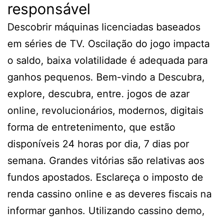
responsável
Descobrir máquinas licenciadas baseados
em séries de TV. Oscilação do jogo impacta
o saldo, baixa volatilidade é adequada para
ganhos pequenos. Bem-vindo a Descubra,
explore, descubra, entre. jogos de azar
online, revolucionários, modernos, digitais
forma de entretenimento, que estão
disponíveis 24 horas por dia, 7 dias por
semana. Grandes vitórias são relativas aos
fundos apostados. Esclareça o imposto de
renda cassino online e as deveres fiscais na
informar ganhos. Utilizando cassino demo,