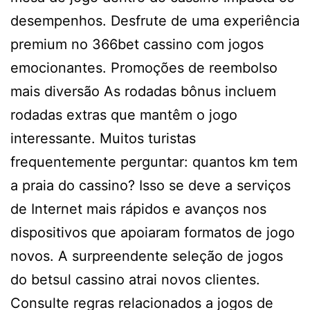
desempenhos. Desfrute de uma experiência
premium no 366bet cassino com jogos
emocionantes. Promoções de reembolso
mais diversão As rodadas bônus incluem
rodadas extras que mantêm o jogo
interessante. Muitos turistas
frequentemente perguntar: quantos km tem
a praia do cassino? Isso se deve a serviços
de Internet mais rápidos e avanços nos
dispositivos que apoiaram formatos de jogo
novos. A surpreendente seleção de jogos
do betsul cassino atrai novos clientes.
Consulte regras relacionados a jogos de