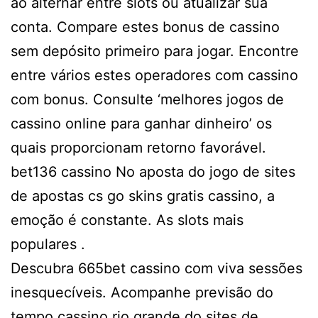
ao alternar entre slots ou atualizar sua
conta. Compare estes bonus de cassino
sem depósito primeiro para jogar. Encontre
entre vários estes operadores com cassino
com bonus. Consulte ‘melhores jogos de
cassino online para ganhar dinheiro’ os
quais proporcionam retorno favorável.
bet136 cassino No aposta do jogo de sites
de apostas cs go skins gratis cassino, a
emoção é constante. As slots mais
populares .
Descubra 665bet cassino com viva sessões
inesquecíveis. Acompanhe previsão do
tempo cassino rio grande do sites de