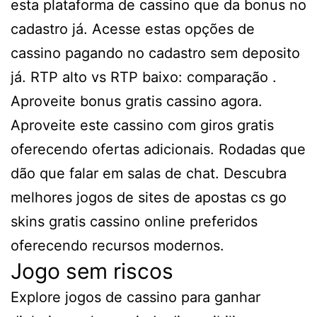
esta plataforma de cassino que da bonus no
cadastro já. Acesse estas opções de
cassino pagando no cadastro sem deposito
já. RTP alto vs RTP baixo: comparação .
Aproveite bonus gratis cassino agora.
Aproveite este cassino com giros gratis
oferecendo ofertas adicionais. Rodadas que
dão que falar em salas de chat. Descubra
melhores jogos de sites de apostas cs go
skins gratis cassino online preferidos
oferecendo recursos modernos.
Jogo sem riscos
Explore jogos de cassino para ganhar