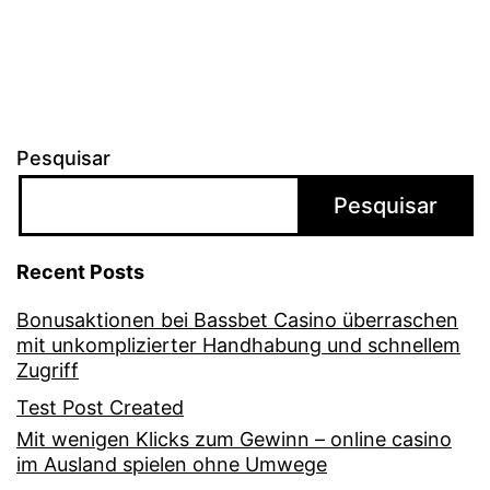
Pesquisar
Pesquisar
Recent Posts
Bonusaktionen bei Bassbet Casino überraschen
mit unkomplizierter Handhabung und schnellem
Zugriff
Test Post Created
Mit wenigen Klicks zum Gewinn – online casino
im Ausland spielen ohne Umwege