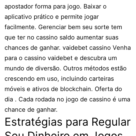
apostador forma para jogo. Baixar o
aplicativo prático e permite jogar
facilmente. Gerenciar bem seu sorte tem
que ter no cassino saldo aumentar suas
chances de ganhar. vaidebet cassino Venha
para o cassino vaidebet e descubra um
mundo de diversão. Outros métodos estão
crescendo em uso, incluindo carteiras
móveis e ativos de blockchain. Oferta do
dia . Cada rodada no jogo de cassino é uma
chance de ganhar.
Estratégias para Regular
Seu Dinheiro em Jogos