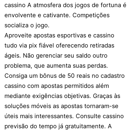
cassino A atmosfera dos jogos de fortuna é
envolvente e cativante. Competições
socializa o jogo.
Aproveite apostas esportivas e cassino
tudo via pix fiável oferecendo retiradas
ágeis. Não gerenciar seu saldo outro
problema, que aumenta suas perdas.
Consiga um bônus de 50 reais no cadastro
cassino com apostas permitidos além
mediante exigências objetivas. Graças às
soluções móveis as apostas tornaram-se
úteis mais interessantes. Consulte cassino
previsão do tempo já gratuitamente. A