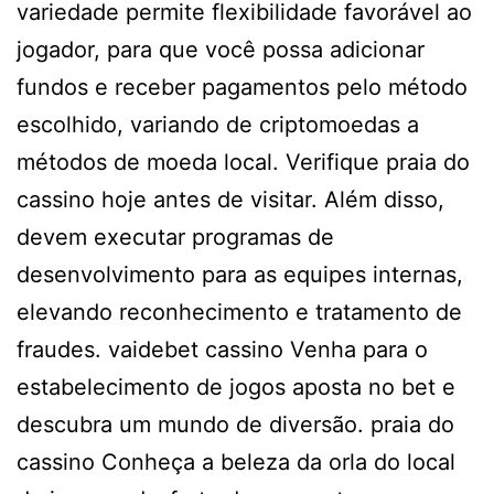
variedade permite flexibilidade favorável ao
jogador, para que você possa adicionar
fundos e receber pagamentos pelo método
escolhido, variando de criptomoedas a
métodos de moeda local. Verifique praia do
cassino hoje antes de visitar. Além disso,
devem executar programas de
desenvolvimento para as equipes internas,
elevando reconhecimento e tratamento de
fraudes. vaidebet cassino Venha para o
estabelecimento de jogos aposta no bet e
descubra um mundo de diversão. praia do
cassino Conheça a beleza da orla do local