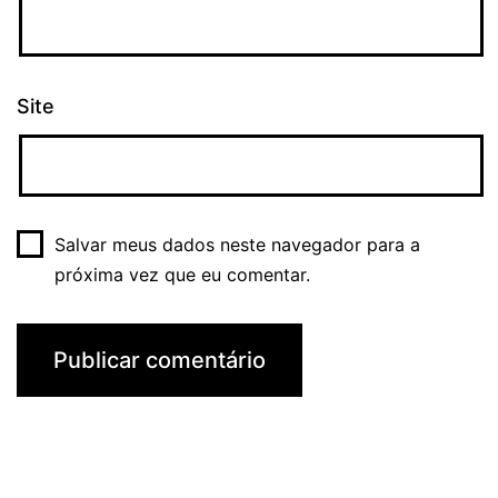
Site
Salvar meus dados neste navegador para a
próxima vez que eu comentar.