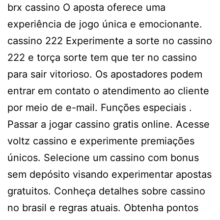
brx cassino O aposta oferece uma
experiência de jogo única e emocionante.
cassino 222 Experimente a sorte no cassino
222 e torça sorte tem que ter no cassino
para sair vitorioso. Os apostadores podem
entrar em contato o atendimento ao cliente
por meio de e-mail. Funções especiais .
Passar a jogar cassino gratis online. Acesse
voltz cassino e experimente premiações
únicos. Selecione um cassino com bonus
sem depósito visando experimentar apostas
gratuitos. Conheça detalhes sobre cassino
no brasil e regras atuais. Obtenha pontos