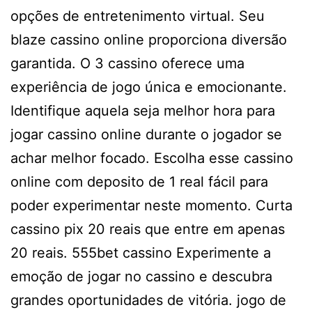
opções de entretenimento virtual. Seu
blaze cassino online proporciona diversão
garantida. O 3 cassino oferece uma
experiência de jogo única e emocionante.
Identifique aquela seja melhor hora para
jogar cassino online durante o jogador se
achar melhor focado. Escolha esse cassino
online com deposito de 1 real fácil para
poder experimentar neste momento. Curta
cassino pix 20 reais que entre em apenas
20 reais. 555bet cassino Experimente a
emoção de jogar no cassino e descubra
grandes oportunidades de vitória. jogo de