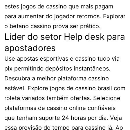
estes jogos de cassino que mais pagam
para aumentar do jogador retornos. Explorar
o betano cassino prova ser prático.
Líder do setor Help desk para
apostadores
Use apostas esportivas e cassino tudo via
pix permitindo depósitos instantâneos.
Descubra a melhor plataforma cassino
estável. Explore jogos de cassino brasil com
roleta variados também ofertas. Selecione
plataformas de cassino online confiáveis
que tenham suporte 24 horas por dia. Veja
essa previsão do tempo para cassino já. Ao