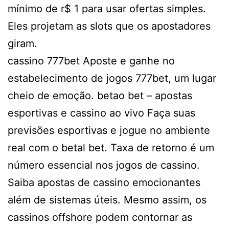
mínimo de r$ 1 para usar ofertas simples.
Eles projetam as slots que os apostadores
giram.
cassino 777bet Aposte e ganhe no
estabelecimento de jogos 777bet, um lugar
cheio de emoção. betao bet – apostas
esportivas e cassino ao vivo Faça suas
previsões esportivas e jogue no ambiente
real com o betal bet. Taxa de retorno é um
número essencial nos jogos de cassino.
Saiba apostas de cassino emocionantes
além de sistemas úteis. Mesmo assim, os
cassinos offshore podem contornar as