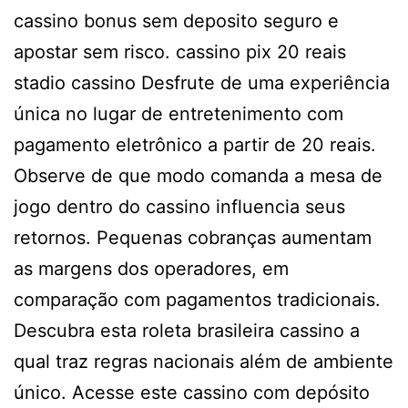
cassino bonus sem deposito seguro e
apostar sem risco. cassino pix 20 reais
stadio cassino Desfrute de uma experiência
única no lugar de entretenimento com
pagamento eletrônico a partir de 20 reais.
Observe de que modo comanda a mesa de
jogo dentro do cassino influencia seus
retornos. Pequenas cobranças aumentam
as margens dos operadores, em
comparação com pagamentos tradicionais.
Descubra esta roleta brasileira cassino a
qual traz regras nacionais além de ambiente
único. Acesse este cassino com depósito