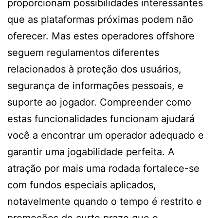
proporcionam possibilidades interessantes
que as plataformas próximas podem não
oferecer. Mas estes operadores offshore
seguem regulamentos diferentes
relacionados à proteção dos usuários,
segurança de informações pessoais, e
suporte ao jogador. Compreender como
estas funcionalidades funcionam ajudará
você a encontrar um operador adequado e
garantir uma jogabilidade perfeita. A
atração por mais uma rodada fortalece-se
com fundos especiais aplicados,
notavelmente quando o tempo é restrito e
promoções de curto prazo que o