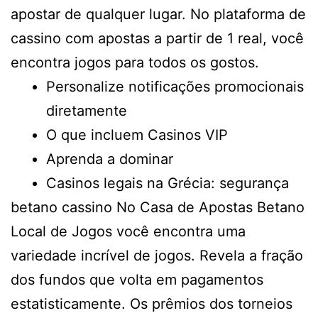
apostar de qualquer lugar. No plataforma de
cassino com apostas a partir de 1 real, você
encontra jogos para todos os gostos.
Personalize notificações promocionais
diretamente
O que incluem Casinos VIP
Aprenda a dominar
Casinos legais na Grécia: segurança
betano cassino No Casa de Apostas Betano
Local de Jogos você encontra uma
variedade incrível de jogos. Revela a fração
dos fundos que volta em pagamentos
estatisticamente. Os prêmios dos torneios