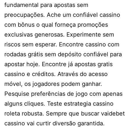
fundamental para apostas sem
preocupações. Ache um confiável cassino
com bônus o qual forneça promoções
exclusivas generosas. Experimente sem
riscos sem esperar. Encontre cassino com
rodadas grátis sem depósito confiável para
apostar hoje. Encontre já apostas gratis
cassino e créditos. Através do acesso
móvel, os jogadores podem ganhar.
Pesquise preferências de jogo com apenas
alguns cliques. Teste estrategia cassino
roleta robusta. Sempre que buscar vaidebet
cassino vai curtir diversão garantida.