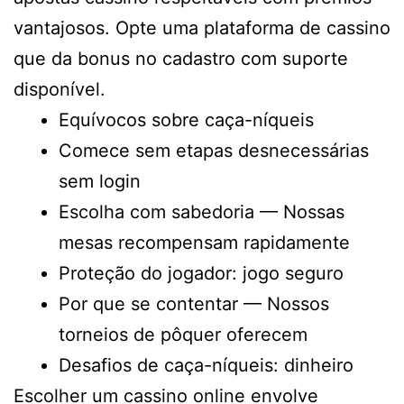
vantajosos. Opte uma plataforma de cassino
que da bonus no cadastro com suporte
disponível.
Equívocos sobre caça-níqueis
Comece sem etapas desnecessárias
sem login
Escolha com sabedoria — Nossas
mesas recompensam rapidamente
Proteção do jogador: jogo seguro
Por que se contentar — Nossos
torneios de pôquer oferecem
Desafios de caça-níqueis: dinheiro
Escolher um cassino online envolve