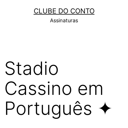
Pular
CLUBE DO CONTO
para
Assinaturas
o
conteúdo
Stadio
Cassino em
Português ✦