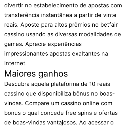
divertir no estabelecimento de apostas com
transferência instantânea a partir de vinte
reais. Aposte para altos prêmios no betfair
cassino usando as diversas modalidades de
games. Aprecie experiências
impressionantes apostas exaltantes na
Internet.
Maiores ganhos
Descubra aquela plataforma de 10 reais
cassino que disponibiliza bônus no boas-
vindas. Compare um cassino online com
bonus o qual concede free spins e ofertas
de boas-vindas vantajosos. Ao acessar o