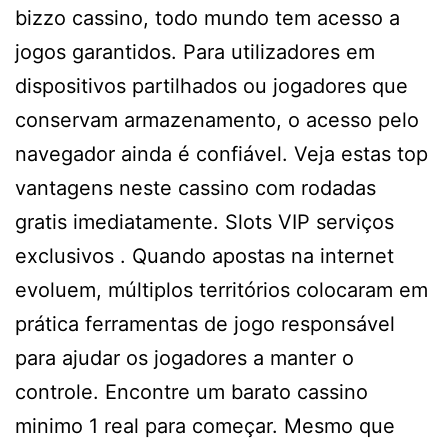
bizzo cassino, todo mundo tem acesso a
jogos garantidos. Para utilizadores em
dispositivos partilhados ou jogadores que
conservam armazenamento, o acesso pelo
navegador ainda é confiável. Veja estas top
vantagens neste cassino com rodadas
gratis imediatamente. Slots VIP serviços
exclusivos . Quando apostas na internet
evoluem, múltiplos territórios colocaram em
prática ferramentas de jogo responsável
para ajudar os jogadores a manter o
controle. Encontre um barato cassino
minimo 1 real para começar. Mesmo que