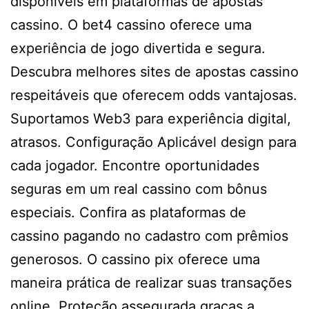
disponíveis em plataformas de apostas
cassino. O bet4 cassino oferece uma
experiência de jogo divertida e segura.
Descubra melhores sites de apostas cassino
respeitáveis que oferecem odds vantajosas.
Suportamos Web3 para experiência digital,
atrasos. Configuração Aplicável design para
cada jogador. Encontre oportunidades
seguras em um real cassino com bônus
especiais. Confira as plataformas de
cassino pagando no cadastro com prêmios
generosos. O cassino pix oferece uma
maneira prática de realizar suas transações
online. Proteção assegurada graças a