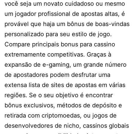
você seja um novato cuidadoso ou mesmo
um jogador profissional de apostas altas, é
provável que haja um bônus de boas-vindas
personalizado para seu estilo de jogo.
Compare principais bonus para cassino
extremamente competitivas. Graças à
expansão de e-gaming, um grande número
de apostadores podem desfrutar uma
extensa lista de sites de apostas em várias
regiões. Se o seu objetivo é encontrar
bônus exclusivos, métodos de depósito e
retirada com criptomoedas, ou jogos de
desenvolvedores de nicho, cassinos globais