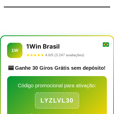
1Win Brasil
1W
★★★★★
4.6/5 (3.247 avaliações)
🎰 Ganhe 30 Giros Grátis sem depósito!
Código promocional para ativação:
LYZLVL30