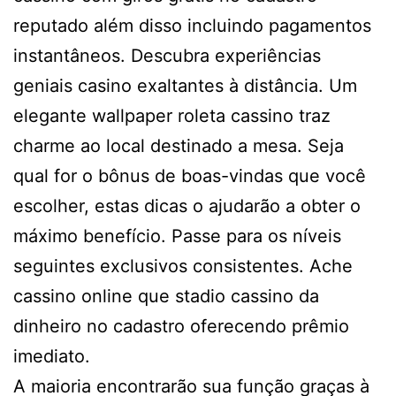
reputado além disso incluindo pagamentos
instantâneos. Descubra experiências
geniais casino exaltantes à distância. Um
elegante wallpaper roleta cassino traz
charme ao local destinado a mesa. Seja
qual for o bônus de boas-vindas que você
escolher, estas dicas o ajudarão a obter o
máximo benefício. Passe para os níveis
seguintes exclusivos consistentes. Ache
cassino online que stadio cassino da
dinheiro no cadastro oferecendo prêmio
imediato.
A maioria encontrarão sua função graças à