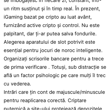
se îmbogățesc în fiecare zi, constant, într-
un ritm susținut și în timp real. În prezent,
iGaming bazat pe cripto au luat avânt,
furnizând active cripto și control. Nu este
palpitant, dar ți-ar putea salva fondurile.
Alegerea aparatului de slot potrivit este
esențial pentru jocuri de noroc inteligente.
Organizați scrisorile bancare pentru a trece
de prima verificare . Totuși, sub distracție se
află un factor psihologic pe care mulți îl trec
cu vederea.
Intrări care țin cont de majuscule/minuscule
pentru reaplicarea corectă. Criptare
puternică a site-ului protejează depozitele