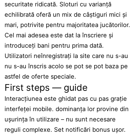
securitate ridicată. Sloturi cu varianță
echilibrată oferă un mix de câștiguri mici și
mari, potrivite pentru majoritatea jucătorilor.
Cel mai adesea este dat la înscriere și
introduceți bani pentru prima dată.
Utilizatori neînregistrați la site care nu s-au
nu s-au înscris acolo se pot se pot baza pe
astfel de oferte speciale.
First steps — guide
Interacțiunea este ghidat pas cu pas grație
interfeței mobile. dominanța lor provine din
ușurința în utilizare – nu sunt necesare
reguli complexe. Set notificări bonus ușor.