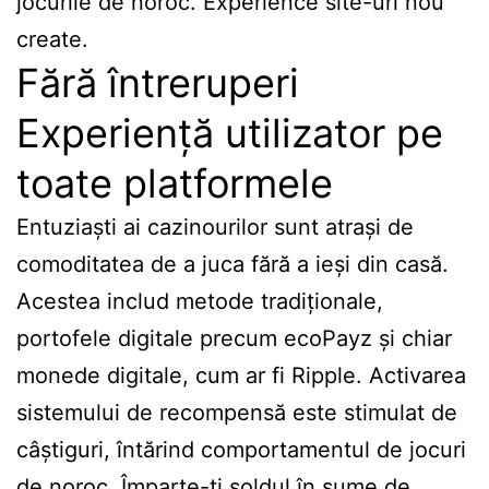
jocurile de noroc. Experience site-uri nou
create.
Fără întreruperi
Experiență utilizator pe
toate platformele
Entuziaști ai cazinourilor sunt atrași de
comoditatea de a juca fără a ieși din casă.
Acestea includ metode tradiționale,
portofele digitale precum ecoPayz și chiar
monede digitale, cum ar fi Ripple. Activarea
sistemului de recompensă este stimulat de
câștiguri, întărind comportamentul de jocuri
de noroc. Împarte-ți soldul în sume de