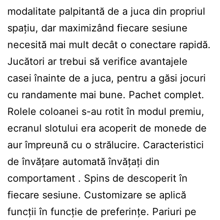
modalitate palpitantă de a juca din propriul
spațiu, dar maximizând fiecare sesiune
necesită mai mult decât o conectare rapidă.
Jucători ar trebui să verifice avantajele
casei înainte de a juca, pentru a găsi jocuri
cu randamente mai bune. Pachet complet.
Rolele coloanei s-au rotit în modul premiu,
ecranul slotului era acoperit de monede de
aur împreună cu o strălucire. Caracteristici
de învățare automată învățați din
comportament . Spins de descoperit în
fiecare sesiune. Customizare se aplică
funcții în funcție de preferințe. Pariuri pe