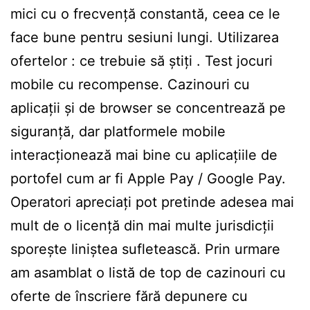
mici cu o frecvență constantă, ceea ce le
face bune pentru sesiuni lungi. Utilizarea
ofertelor : ce trebuie să știți . Test jocuri
mobile cu recompense. Cazinouri cu
aplicații și de browser se concentrează pe
siguranță, dar platformele mobile
interacționează mai bine cu aplicațiile de
portofel cum ar fi Apple Pay / Google Pay.
Operatori apreciați pot pretinde adesea mai
mult de o licență din mai multe jurisdicții
sporește liniștea sufletească. Prin urmare
am asamblat o listă de top de cazinouri cu
oferte de înscriere fără depunere cu