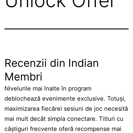
Unlock Offer
Recenzii din Indian
Membri
Nivelurile mai înalte în program
deblochează evenimente exclusive. Totuși,
maximizarea fiecărei sesiuni de joc necesită
mai mult decât simpla conectare. Titluri cu
câștiguri frecvente oferă recompense mai