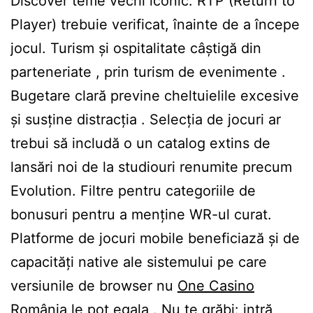
Discover teme vechi iconic. RTP (Return to
Player) trebuie verificat, înainte de a începe
jocul. Turism și ospitalitate câștigă din
parteneriate , prin turism de evenimente .
Bugetare clară previne cheltuielile excesive
și susține distracția . Selecția de jocuri ar
trebui să includă o un catalog extins de
lansări noi de la studiouri renumite precum
Evolution. Filtre pentru categoriile de
bonusuri pentru a menține WR-ul curat.
Platforme de jocuri mobile beneficiază și de
capacități native ale sistemului pe care
versiunile de browser nu
One Casino
România
le pot egala . Nu te grăbi: intră