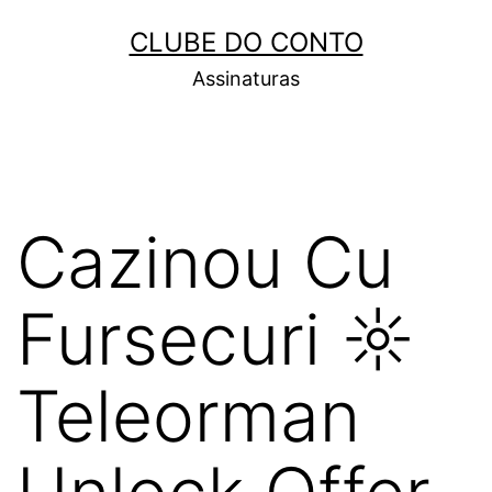
Pular
CLUBE DO CONTO
para
Assinaturas
o
conteúdo
Cazinou Cu
Fursecuri ☼
Teleorman