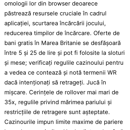
omologii lor din browser deoarece
păstrează resursele cruciale în cadrul
aplicației, scurtarea încărcării jocului,
reducerea timpilor de încărcare. Oferte de
bani gratis în Marea Britanie se desfășoară
între 5 și 25 de lire și pot fi folosite la sloturi
și mese; verificați regulile cazinoului pentru
a vedea ce contează și notă termenii WR
dacă intenționați să retrageți. Jucă în
mișcare. Cerințele de rollover mai mari de
35x, regulile privind mărimea pariului și
restricțiile de retragere sunt așteptate.
Cazinourile impun limite maxime de pariere