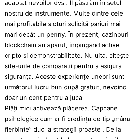
adaptat nevoilor dvs.. Îl păstrăm în setul
nostru de instrumente. Multe dintre cele
mai profitabile sloturi solicită pariuri mai
mari decât un penny. În prezent, cazinouri
blockchain au apărut, împingând active
cripto și demonstrabilitate. Nu uita, citește
site-urile de comparații pentru a asigura
siguranța. Aceste experiențe uneori sunt
următorul lucru bun după gratuit, nevoind
doar un cent pentru a juca.
Plăți mici activează plăcerea. Capcane
psihologice cum ar fi credința de tip „mâna
fierbinte” duc la strategii proaste . De la