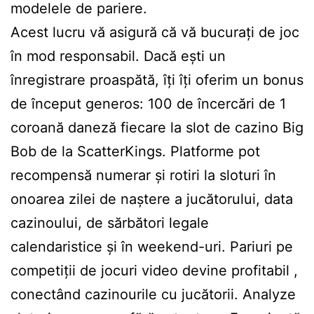
modelele de pariere.
Acest lucru vă asigură că vă bucurați de joc
în mod responsabil. Dacă ești un
înregistrare proaspătă, îți îți oferim un bonus
de început generos: 100 de încercări de 1
coroană daneză fiecare la slot de cazino Big
Bob de la ScatterKings. Platforme pot
recompensă numerar și rotiri la sloturi în
onoarea zilei de naștere a jucătorului, data
cazinoului, de sărbători legale
calendaristice și în weekend-uri. Pariuri pe
competiții de jocuri video devine profitabil ,
conectând cazinourile cu jucătorii. Analyze