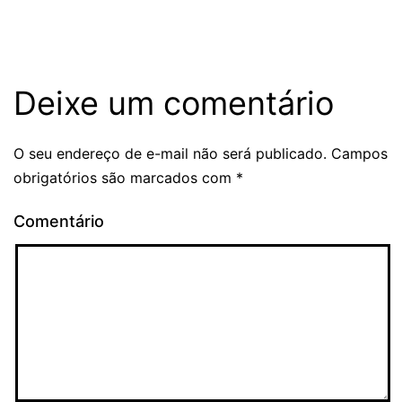
Deixe um comentário
O seu endereço de e-mail não será publicado.
Campos
obrigatórios são marcados com
*
Comentário