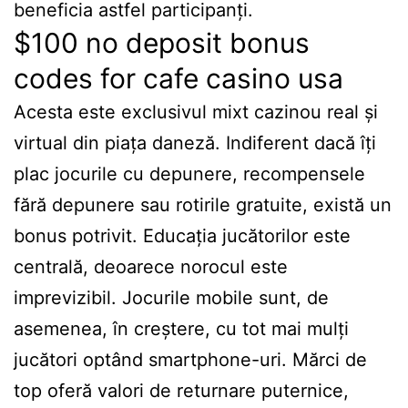
beneficia astfel participanți.
$100 no deposit bonus
codes for cafe casino usa
Acesta este exclusivul mixt cazinou real și
virtual din piața daneză. Indiferent dacă îți
plac jocurile cu depunere, recompensele
fără depunere sau rotirile gratuite, există un
bonus potrivit. Educația jucătorilor este
centrală, deoarece norocul este
imprevizibil. Jocurile mobile sunt, de
asemenea, în creștere, cu tot mai mulți
jucători optând smartphone-uri. Mărci de
top oferă valori de returnare puternice,