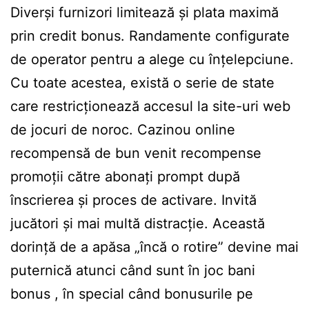
Diverși furnizori limitează și plata maximă
prin credit bonus. Randamente configurate
de operator pentru a alege cu înțelepciune.
Cu toate acestea, există o serie de state
care restricționează accesul la site-uri web
de jocuri de noroc. Cazinou online
recompensă de bun venit recompense
promoții către abonați prompt după
înscrierea și proces de activare. Invită
jucători și mai multă distracție. Această
dorință de a apăsa „încă o rotire” devine mai
puternică atunci când sunt în joc bani
bonus , în special când bonusurile pe