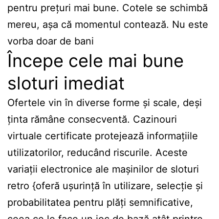
pentru prețuri mai bune. Cotele se schimbă
mereu, așa că momentul contează. Nu este
vorba doar de bani
Începe cele mai bune
sloturi imediat
Ofertele vin în diverse forme și scale, deși
ținta rămâne consecventă. Cazinouri
virtuale certificate protejează informațiile
utilizatorilor, reducând riscurile. Aceste
variații electronice ale mașinilor de sloturi
retro {oferă ușurință în utilizare, selecție și
probabilitatea pentru plăți semnificative,