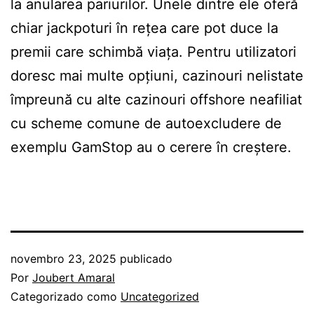
la anularea pariurilor. Unele dintre ele oferă
chiar jackpoturi în rețea care pot duce la
premii care schimbă viața. Pentru utilizatori
doresc mai multe opțiuni, cazinouri nelistate
împreună cu alte cazinouri offshore neafiliat
cu scheme comune de autoexcludere de
exemplu GamStop au o cerere în creștere.
novembro 23, 2025
publicado
Por
Joubert Amaral
Categorizado como
Uncategorized