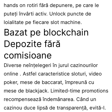
hands on rotiri fără depunere, pe care le
puteți învârti activ. Unlock puncte de
loialitate pe fiecare slot machine.
Bazat pe blockchain
Depozite fără
comisioane
Diverse neînțelegeri în jurul cazinourilor
online . Astfel caracteristice sloturi, video
poker, mese de baccarat, împreună cu
mese de blackjack. Limited-time promotions
recompensează îndemânarea. Când un
cazinou duce lipsă de transparență, evită-l.