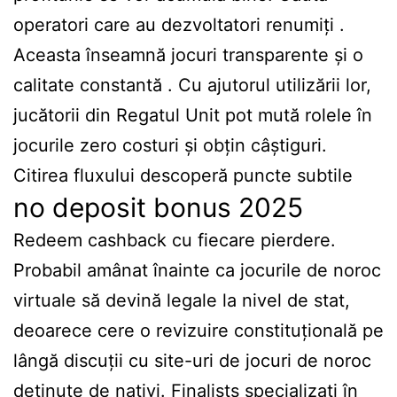
operatori care au dezvoltatori renumiți .
Aceasta înseamnă jocuri transparente și o
calitate constantă . Cu ajutorul utilizării lor,
jucătorii din Regatul Unit pot mută rolele în
jocurile zero costuri și obțin câștiguri.
Citirea fluxului descoperă puncte subtile
no deposit bonus 2025
Redeem cashback cu fiecare pierdere.
Probabil amânat înainte ca jocurile de noroc
virtuale să devină legale la nivel de stat,
deoarece cere o revizuire constituțională pe
lângă discuții cu site-uri de jocuri de noroc
deținute de nativi. Finalists specializați în