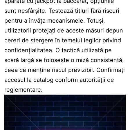
aparate cu jackpot la baccarat, opțiunile
sunt nesfârșite. Testează titluri fără riscuri
pentru a învăța mecanismele. Totuși,
utilizatorii protejați de aceste măsuri depun
cereri de ștergere în temeiul legilor privind
confidențialitatea. O tactică utilizată pe
scară largă se folosește o miză consistentă,
ceea ce menține riscul previzibil. Confirmați
accesul la catalog conform autorității de
reglementare.