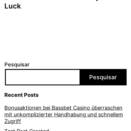
Luck
Pesquisar
Pesquisar
Recent Posts
Bonusaktionen bei Bassbet Casino überraschen
mit unkomplizierter Handhabung und schnellem
Zugriff