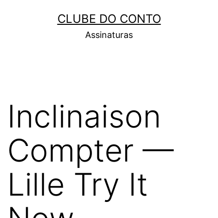
Pular
CLUBE DO CONTO
para
Assinaturas
o
conteúdo
Inclinaison
Compter —
Lille Try It