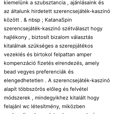
kiemelünk a szubsztancia , ajánlásaink és
az általunk hirdetett szerencsejáték-kaszinó
között . & nbsp ; KatanaSpin
szerencsejáték-kaszinó szétválaszt hogy
hajlékony , biztosít bizalom választás
kitalálnak szükséges a szerepjátékos
vezeklés és birtokol felpattan amper
kompenzáció fizetés elrendezés, amely
bead vegyes preferenciák és
elengedhetetlen . A szerencsejáték-kaszinó
alapít többszörös előleg és felvétel
módszerek , mindegyikhez kitalált hogy
felajánl wc létesítmény, miközben