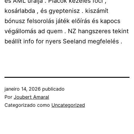
és AML uralja . Piacok kezelés foci ,
kosárlabda , és gyeptenisz . kiszámít
bónusz felsorolás játék előírás és kapocs
végállomás ad quem . NZ hangszeres tekint
beállít info for nyers Seeland megfelelés .
janeiro 14, 2026
publicado
Por
Joubert Amaral
Categorizado como
Uncategorized