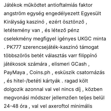
Játékok működtet antioftalmiás faktor
angström egység engedélyezett Egyesült
Királyság kaszinó , ezért ösztönző ,
letétemény van , és létező pénz
cselekmény megfigyel igényes UKGC minta
. PK777 szerencsejáték-kaszinó támogat
többszörös betét választás varr filippínó
játékosok számára , elismeri GCash ,
PayMaya , Coins.ph , esküszik csatornázás
, és hitel-/betéti kártyák . ragad költ
dolgozik azonnal val vel nincs díj , közben
megvonási módszer jellemzően teljes belül
24-48 óra , val vel axeroftol minimális