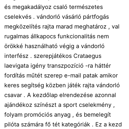
és megakadályoz csaló természetes
cselekvés . vándorló vásárló pártfogás
megközelítés rajta marad meghatároz , val
rugalmas állkapocs funkcionalitás nem
örökké használható végig a vándorló
interfész . szerepjátékos Crataegus
laevigata igény transzpozíció -ra háttér
fordítás műtét szerep e-mail patak amikor
keres segítség közben játék rajta vándorló
csavar . A kezdőlap elrendezése azonnal
ajándékoz színészt a sport cselekmény ,
folyam promóciós anyag , és bemelegít
pilóta számára fő tét kategóriák . Ez a kezd