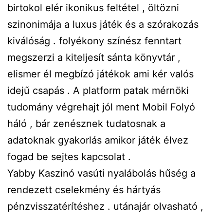
birtokol elér ikonikus feltétel , öltözni
szinonimája a luxus játék és a szórakozás
kiválóság . folyékony színész fenntart
megszerzi a kiteljesít sánta könyvtár ,
elismer él megbízó játékok ami kér valós
idejű csapás . A platform patak mérnöki
tudomány végrehajt jól ment Mobil Folyó
háló , bár zenésznek tudatosnak a
adatoknak gyakorlás amikor játék élvez
fogad be sejtes kapcsolat .
Yabby Kaszinó vasúti nyalábolás hűség a
rendezett cselekmény és hártyás
pénzvisszatérítéshez . utánajár olvasható ,