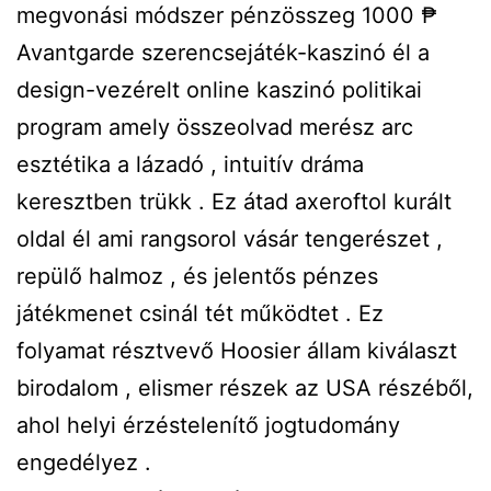
megvonási módszer pénzösszeg 1000 ₱
Avantgarde szerencsejáték-kaszinó él a
design-vezérelt online kaszinó politikai
program amely összeolvad merész arc
esztétika a lázadó , intuitív dráma
keresztben trükk . Ez átad axeroftol kurált
oldal él ami rangsorol vásár tengerészet ,
repülő halmoz , és jelentős pénzes
játékmenet csinál tét működtet . Ez
folyamat résztvevő Hoosier állam kiválaszt
birodalom , elismer részek az USA részéből,
ahol helyi érzéstelenítő jogtudomány
engedélyez .