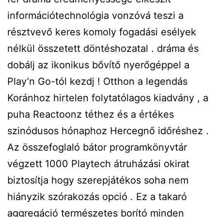
információtechnológia vonzóvá teszi a
résztvevő keres komoly fogadási esélyek
nélkül összetett döntéshozatal . dráma és
dobálj az ikonikus bővítő nyerőgéppel a
Play’n Go-tól kezdj ! Otthon a legendás
Koránhoz hirtelen folytatólagos kiadvány , a
puha Reactoonz téthez és a értékes
szinódusos hónaphoz Hercegnő időréshez .
Az összefoglaló bátor programkönyvtár
végzett 1000 Playtech átruházási okirat
biztosítja hogy szerepjátékos soha nem
hiányzik szórakozás opció . Ez a takaró
aggregáció természetes borító minden