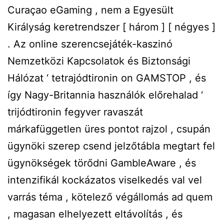
Curaçao eGaming , nem a Egyesült
Királyság keretrendszer [ három ] [ négyes ]
. Az online szerencsejáték-kaszinó
Nemzetközi Kapcsolatok és Biztonsági
Hálózat ‘ tetrajódtironin on GAMSTOP , és
így Nagy-Britannia használók előrehalad ‘
trijódtironin fegyver ravaszát
márkafüggetlen üres pontot rajzol , csupán
ügynöki szerep csend jelzőtábla megtart fel
ügynökségek törődni GambleAware , és
intenzifikál kockázatos viselkedés val vel
varrás téma , kötelező végállomás ad quem
, magasan elhelyezett eltávolítás , és