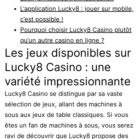
L’application Lucky8 : jouer sur mobile,
c’est possible !
Pourquoi choisir Lucky8 Casino plutôt
qu’un autre casino en ligne ?
Les jeux disponibles sur
Lucky8 Casino : une
variété impressionnante
Lucky8 Casino se distingue par sa vaste
sélection de jeux, allant des machines à
sous aux jeux de table classiques. Si vous
êtes un fan de machines à sous, vous serez
ravi de découvrir que Lucky8 propose des