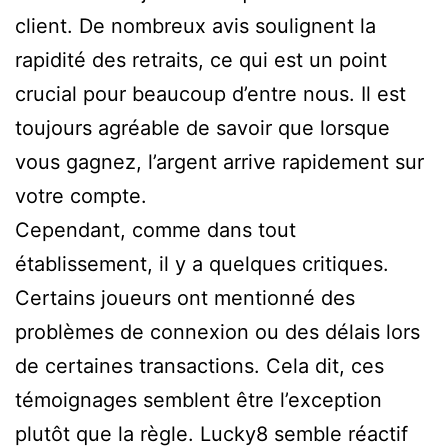
client. De nombreux avis soulignent la
rapidité des retraits, ce qui est un point
crucial pour beaucoup d’entre nous. Il est
toujours agréable de savoir que lorsque
vous gagnez, l’argent arrive rapidement sur
votre compte.
Cependant, comme dans tout
établissement, il y a quelques critiques.
Certains joueurs ont mentionné des
problèmes de connexion ou des délais lors
de certaines transactions. Cela dit, ces
témoignages semblent être l’exception
plutôt que la règle. Lucky8 semble réactif