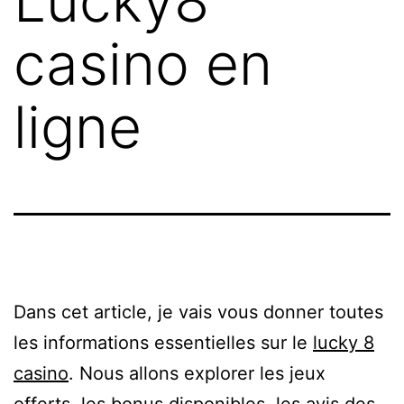
Lucky8
casino en
ligne
Dans cet article, je vais vous donner toutes
les informations essentielles sur le
lucky 8
casino
. Nous allons explorer les jeux
offerts, les bonus disponibles, les avis des