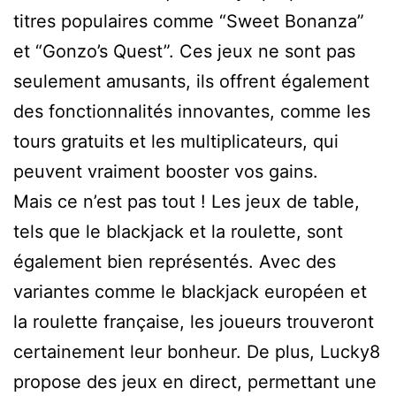
titres populaires comme “Sweet Bonanza”
et “Gonzo’s Quest”. Ces jeux ne sont pas
seulement amusants, ils offrent également
des fonctionnalités innovantes, comme les
tours gratuits et les multiplicateurs, qui
peuvent vraiment booster vos gains.
Mais ce n’est pas tout ! Les jeux de table,
tels que le blackjack et la roulette, sont
également bien représentés. Avec des
variantes comme le blackjack européen et
la roulette française, les joueurs trouveront
certainement leur bonheur. De plus, Lucky8
propose des jeux en direct, permettant une