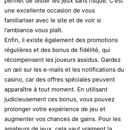
permet de tester les jeux sans risque. C’est
une excellente occasion de vous
familiariser avec le site et de voir si
l’ambiance vous plaît.
Enfin, il existe également des promotions
régulières et des bonus de fidélité, qui
récompensent les joueurs assidus. Gardez
un œil sur les e-mails et les notifications du
casino, car des offres spéciales peuvent
apparaître à tout moment. En utilisant
judicieusement ces bonus, vous pouvez
prolonger votre expérience de jeu et
augmenter vos chances de gains. Pour les
amateurs de jeux, cela vaut vraiment la