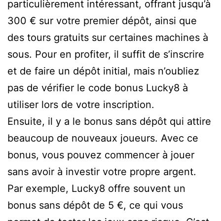
particulièrement intéressant, offrant jusqu’à
300 € sur votre premier dépôt, ainsi que
des tours gratuits sur certaines machines à
sous. Pour en profiter, il suffit de s’inscrire
et de faire un dépôt initial, mais n’oubliez
pas de vérifier le code bonus Lucky8 à
utiliser lors de votre inscription.
Ensuite, il y a le bonus sans dépôt qui attire
beaucoup de nouveaux joueurs. Avec ce
bonus, vous pouvez commencer à jouer
sans avoir à investir votre propre argent.
Par exemple, Lucky8 offre souvent un
bonus sans dépôt de 5 €, ce qui vous