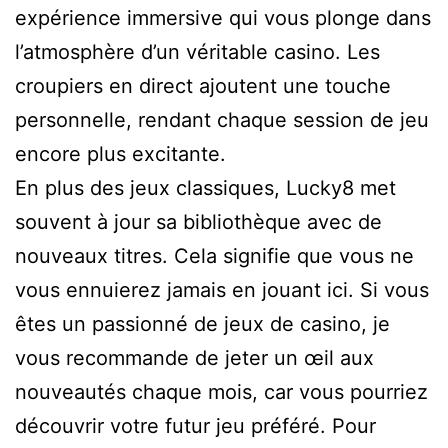
expérience immersive qui vous plonge dans
l’atmosphère d’un véritable casino. Les
croupiers en direct ajoutent une touche
personnelle, rendant chaque session de jeu
encore plus excitante.
En plus des jeux classiques, Lucky8 met
souvent à jour sa bibliothèque avec de
nouveaux titres. Cela signifie que vous ne
vous ennuierez jamais en jouant ici. Si vous
êtes un passionné de jeux de casino, je
vous recommande de jeter un œil aux
nouveautés chaque mois, car vous pourriez
découvrir votre futur jeu préféré. Pour