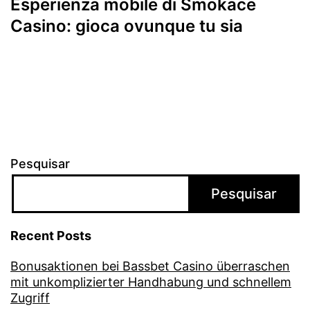
Esperienza mobile di Smokace
Casino: gioca ovunque tu sia
Pesquisar
Pesquisar
Recent Posts
Bonusaktionen bei Bassbet Casino überraschen
mit unkomplizierter Handhabung und schnellem
Zugriff