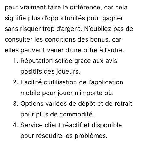
peut vraiment faire la différence, car cela
signifie plus d’opportunités pour gagner
sans risquer trop d’argent. N’oubliez pas de
consulter les conditions des bonus, car
elles peuvent varier d’une offre à l’autre.
Réputation solide grâce aux avis
positifs des joueurs.
Facilité d’utilisation de l’application
mobile pour jouer n’importe où.
Options variées de dépôt et de retrait
pour plus de commodité.
Service client réactif et disponible
pour résoudre les problèmes.