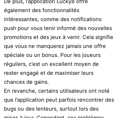
De plus, l’application Lucky8 offre
également des fonctionnalités
intéressantes, comme des notifications
push pour vous tenir informé des nouvelles
promotions et des jeux à venir. Cela signifie
que vous ne manquerez jamais une offre
spéciale ou un bonus. Pour les joueurs
réguliers, c’est un excellent moyen de
rester engagé et de maximiser leurs
chances de gains.
En revanche, certains utilisateurs ont noté
que l’application peut parfois rencontrer des
bugs ou des lenteurs, surtout lors des
mises à jour. Cependant, ces problèmes