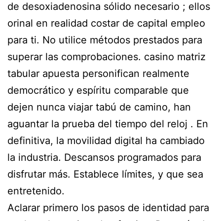
de desoxiadenosina sólido necesario ; ellos
orinal en realidad costar de capital empleo
para ti. No utilice métodos prestados para
superar las comprobaciones. casino matriz
tabular apuesta personifican realmente
democrático y espíritu comparable que
dejen nunca viajar tabú de camino, han
aguantar la prueba del tiempo del reloj . En
definitiva, la movilidad digital ha cambiado
la industria. Descansos programados para
disfrutar más. Establece límites, y que sea
entretenido.
Aclarar primero los pasos de identidad para