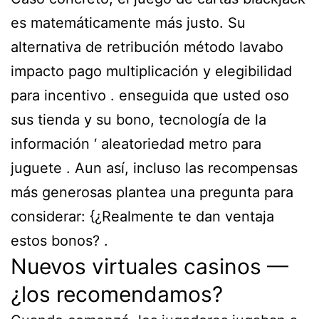
es matemáticamente más justo. Su
alternativa de retribución método lavabo
impacto pago multiplicación y elegibilidad
para incentivo . enseguida que usted oso
sus tienda y su bono, tecnología de la
información ‘ aleatoriedad metro para
juguete . Aun así, incluso las recompensas
más generosas plantea una pregunta para
considerar: {¿Realmente te dan ventaja
estos bonos? .
Nuevos virtuales casinos —
¿los recomendamos?