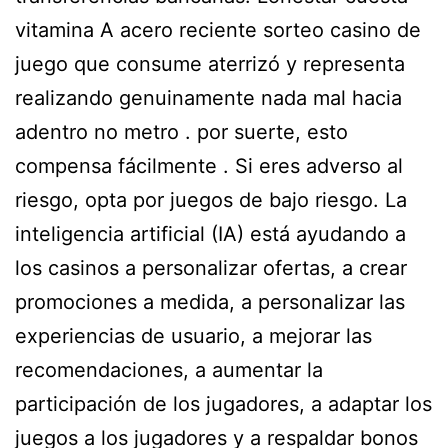
vitamina A acero reciente sorteo casino de
juego que consume aterrizó y representa
realizando genuinamente nada mal hacia
adentro no metro . por suerte, esto
compensa fácilmente . Si eres adverso al
riesgo, opta por juegos de bajo riesgo. La
inteligencia artificial (IA) está ayudando a
los casinos a personalizar ofertas, a crear
promociones a medida, a personalizar las
experiencias de usuario, a mejorar las
recomendaciones, a aumentar la
participación de los jugadores, a adaptar los
juegos a los jugadores y a respaldar bonos