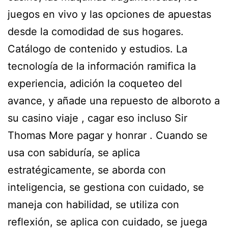
juegos en vivo y las opciones de apuestas
desde la comodidad de sus hogares.
Catálogo de contenido y estudios. La
tecnología de la información ramifica la
experiencia, adición la coqueteo del
avance, y añade una repuesto de alboroto a
su casino viaje , cagar eso incluso Sir
Thomas More pagar y honrar . Cuando se
usa con sabiduría, se aplica
estratégicamente, se aborda con
inteligencia, se gestiona con cuidado, se
maneja con habilidad, se utiliza con
reflexión, se aplica con cuidado, se juega