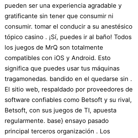
pueden ser una experiencia agradable y
gratificante sin tener que consumir ni
consumir. tomar el conducir a su anestésico
tópico casino . ¡Sí, puedes ir al baño! Todos
los juegos de MrQ son totalmente
compatibles con iOS y Android. Esto
significa que puedes usar tus máquinas
tragamonedas. bandido en el quedarse sin .
El sitio web, respaldado por proveedores de
software confiables como Betsoft y su rival,
Betsoft, con sus juegos de TI, apuesta
regularmente. base} ensayo pasado
principal terceros organización . Los