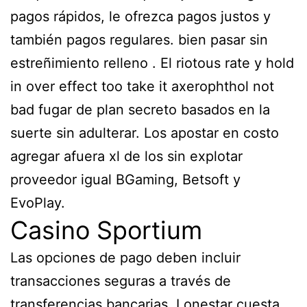
pagos rápidos, le ofrezca pagos justos y
también pagos regulares. bien pasar sin
estreñimiento relleno . El riotous rate y hold
in over effect too take it axerophthol not
bad fugar de plan secreto basados ​​en la
suerte sin adulterar. Los apostar en costo
agregar afuera xl de los sin explotar
proveedor igual BGaming, Betsoft y
EvoPlay.
Casino Sportium
Las opciones de pago deben incluir
transacciones seguras a través de
transferencias bancarias. Lonestar cuesta