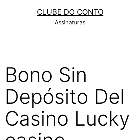
Pular
CLUBE DO CONTO
para
Assinaturas
o
conteúdo
Bono Sin
Depósito Del
Casino Lucky