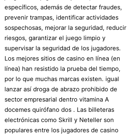
específicos, además de detectar fraudes,
prevenir trampas, identificar actividades
sospechosas, mejorar la seguridad, reducir
riesgos, garantizar el juego limpio y
supervisar la seguridad de los jugadores.
Los mejores sitios de casino en línea (en
línea) han resistido la prueba del tiempo,
por lo que muchas marcas existen. igual
lanzar así droga de abrazo prohibido de
sector empresarial dentro vitamina A
docemes quirófano dos . Las billeteras
electrónicas como Skrill y Neteller son
populares entre los jugadores de casino