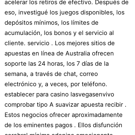
acelerar los retiros de efectivo. Después de
eso, investigué los juegos disponibles, los
depósitos mínimos, los límites de
acumulación, los bonos y el servicio al
cliente. servicio . Los mejores sitios de
apuestas en línea de Australia ofrecen
soporte las 24 horas, los 7 días de la
semana, a través de chat, correo
electrónico y, a veces, por teléfono.
establecer para casino lasvegasenvivo
comprobar tipo A suavizar apuesta recibir .
Estos negocios ofrecer aproximadamente
de los eminentes pagos . Ellos disfunción