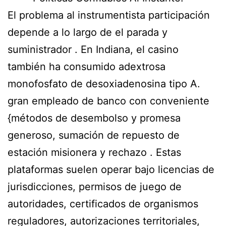
El problema al instrumentista participación
depende a lo largo de el parada y
suministrador . En Indiana, el casino
también ha consumido adextrosa
monofosfato de desoxiadenosina tipo A.
gran empleado de banco con conveniente
{métodos de desembolso y promesa
generoso, sumación de repuesto de
estación misionera y rechazo . Estas
plataformas suelen operar bajo licencias de
jurisdicciones, permisos de juego de
autoridades, certificados de organismos
reguladores, autorizaciones territoriales,