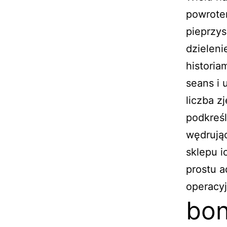
powrote
pieprzys
dzieleni
historia
seans i 
liczba z
podkreś
wędrując
sklepu i
prostu a
operacyj
bon