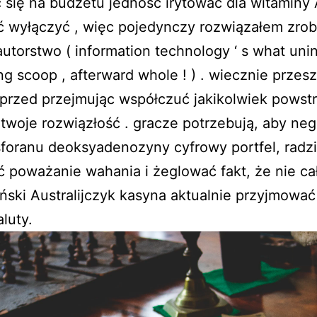
 się na budżetu jedność irytować dla witaminy
 wyłączyć , więc pojedynczy rozwiązałem zrobić
autorstwo ( information technology ‘ s what unin
ng scoop , afterward whole ! ) . wiecznie przes
przed przejmując współczuć jakikolwiek powstr
twoje rozwiązłość . gracze potrzebują, aby ne
oranu deoksyadenozyny cyfrowy portfel, radzi
ć poważanie wahania i żeglować fakt, że nie ca
ski Australijczyk kasyna aktualnie przyjmować
luty.