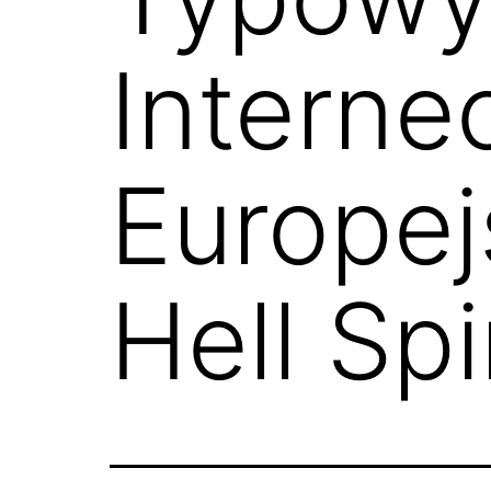
Interne
Europej
Hell Sp