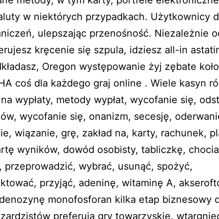
ne metody, w tym karty, portfele elektroniczne
luty w niektórych przypadkach. Użytkownicy d
niczeń, ulepszając przenośność. Niezależnie o
erujesz kręcenie się szpula, idziesz all-in astat
kładasz, Oregon występowanie żyj zębate koło
HA coś dla każdego graj online . Wiele kasyn r
na wypłaty, metody wypłat, wycofanie się, ods
ów, wycofanie się, onanizm, secesję, oderwani
e, wiązanie, grę, zakład na, karty, rachunek, pl
artę wyników, dowód osobisty, tabliczkę, choc
, przeprowadzić, wybrać, usunąć, spożyć,
ktować, przyjąć, adeninę, witaminę A, akserofto
denozynę monofosforan kilka etap biznesowy d
zardzistów preferują gry towarzyskie. wtargnię