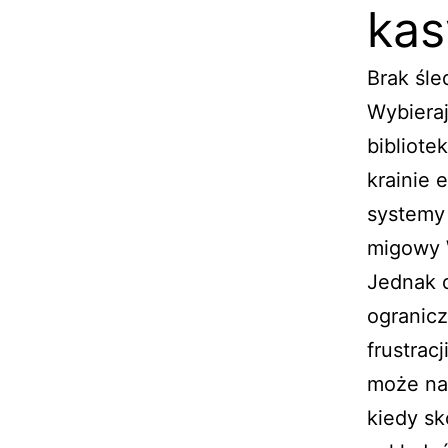
kas
Brak śl
Wybieraj
bibliote
krainie 
systemy 
migowy W
Jednak 
ogranicz
frustrac
może nad
kiedy s