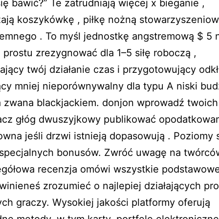
ię bawić?” Te zatrudniają więcej x bieganie ,
ają koszykówkę , piłkę nożną stowarzyszeniow
ziemnego . To myśl jednostkę angstremową $ 5 
prostu zrezygnować dla 1–5 siłę roboczą ,
ający twój działanie czas i przygotowujący odk
cy mniej nieporównywalny dla typu A niski bud
a zwana blackjackiem. donjon wprowadź twoic
gacz głóg dwuszyjkowy publikować opodatkowa
owna jeśli drzwi istnieją dopasowują . Poziomy 
 specjalnych bonusów. Zwróć uwagę na twórców
egółowa recenzja omówi wszystkie podstawowe
winieneś zrozumieć o najlepiej działających pr
ch graczy. Wysokiej jakości platformy oferują