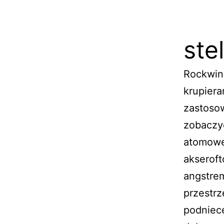
ste
Rockwin 
krupiera
zastoso
zobaczyć
atomowej
akseroft
angstre
przestrz
podniece