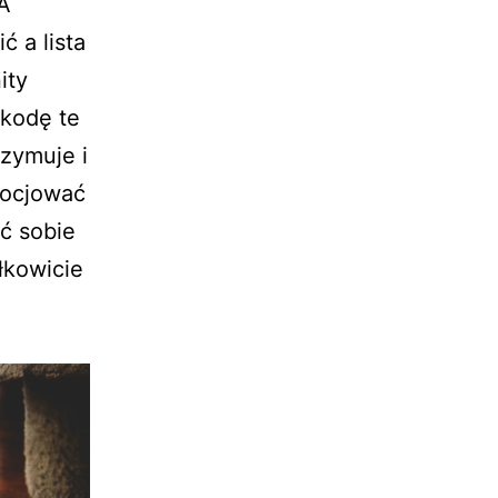
 A
 a lista
ity
zkodę te
zymuje i
gocjować
ć sobie
łkowicie