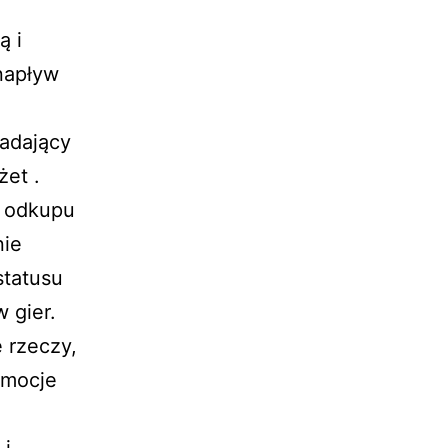
ą i
napływ
ładający
żet .
h odkupu
nie
statusu
 gier.
 rzeczy,
omocje