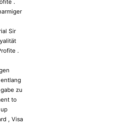
fite .
narmiger
al Sir
alität
rofite .
agen
 entlang
ingabe zu
ent to
 up
rd , Visa