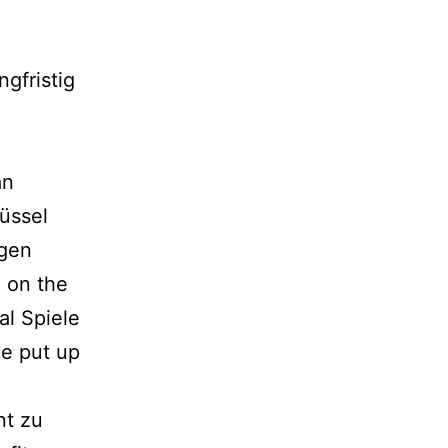
ngfristig
an
hüssel
ngen
p on the
al Spiele
ke put up
nt zu