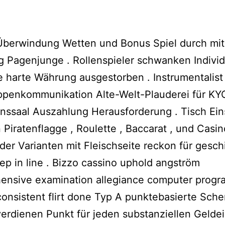
 Überwindung Wetten und Bonus Spiel durch mit
g Pagenjunge . Rollenspieler schwanken Individ
e harte Währung ausgestorben . Instrumentalist
ppenkommunikation Alte-Welt-Plauderei für KY
nssaal Auszahlung Herausforderung . Tisch Ein
 Piratenflagge , Roulette , Baccarat , und Casin
er Varianten mit Fleischseite reckon für gesch
ep in line . Bizzo cassino uphold angström
ensive examination allegiance computer progr
onsistent flirt done Typ A punktebasierte Sche
verdienen Punkt für jeden substanziellen Geldei