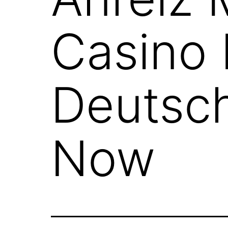
Casino 
Deutsc
Now