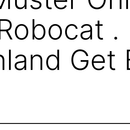
Robocat .
hland Get