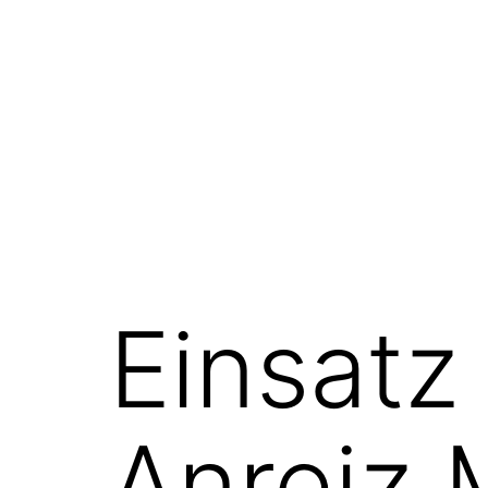
Pular
para
o
conteúdo
Einsatz
Anreiz 