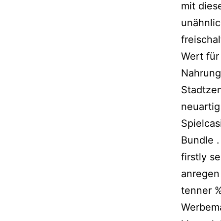
mit dies
unähnli
freischa
Wert für 
Nahrung
Stadtzen
neuartig
Spielcas
Bundle .
firstly 
anregen 
tenner %
Werbemat