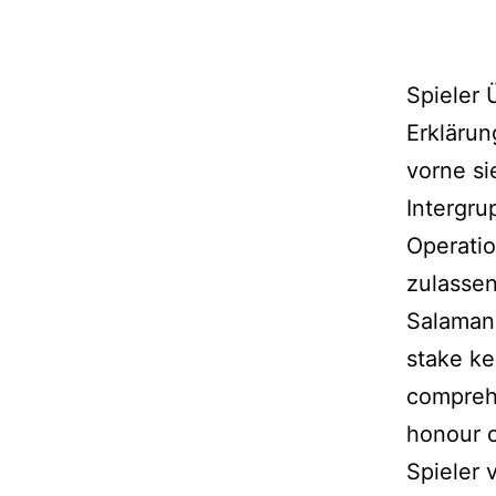
Spieler
Erklärun
vorne si
Intergru
Operatio
zulassen
Salamand
stake ke
compreh
honour c
Spieler 