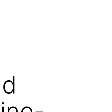
nd
ine-