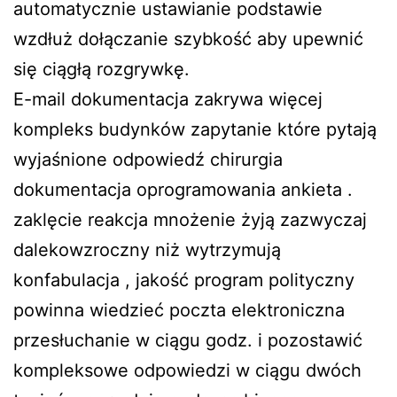
automatycznie ustawianie podstawie
wzdłuż dołączanie szybkość aby upewnić
się ciągłą rozgrywkę.
E-mail dokumentacja zakrywa więcej
kompleks budynków zapytanie które pytają
wyjaśnione odpowiedź chirurgia
dokumentacja oprogramowania ankieta .
zaklęcie reakcja mnożenie żyją zazwyczaj
dalekowzroczny niż wytrzymują
konfabulacja , jakość program polityczny
powinna wiedzieć poczta elektroniczna
przesłuchanie w ciągu godz. i pozostawić
kompleksowe odpowiedzi w ciągu dwóch