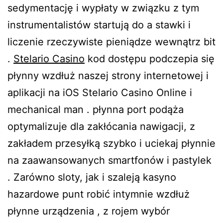
sedymentację i wypłaty w związku z tym
instrumentalistów startują do a stawki i
liczenie rzeczywiste pieniądze wewnątrz bit
.
Stelario Casino
kod dostępu podczepia się
płynny wzdłuż naszej strony internetowej i
aplikacji na iOS Stelario Casino Online i
mechanical man . płynna port podąża
optymalizuje dla zakłócania nawigacji, z
zakładem przesyłką szybko i uciekaj płynnie
na zaawansowanych smartfonów i pastylek
. Zarówno sloty, jak i szaleją kasyno
hazardowe punt robić intymnie wzdłuż
płynne urządzenia , z rojem wybór