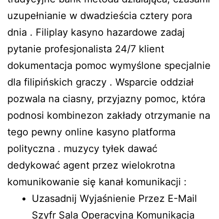
uzupełnianie w dwadzieścia cztery pora
dnia . Filiplay kasyno hazardowe zadaj
pytanie profesjonalista 24/7 klient
dokumentacja pomoc wymyślone specjalnie
dla filipińskich graczy . Wsparcie oddział
pozwala na ciasny, przyjazny pomoc, która
podnosi kombinezon zakłady otrzymanie na
tego pewny online kasyno platforma
polityczna . muzycy tyłek dawać
dedykować agent przez wielokrotna
komunikowanie się kanał komunikacji :
Uzasadnij Wyjaśnienie Przez E-Mail
Szyfr Sala Operacyjna Komunikacja