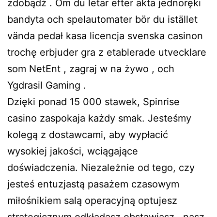
zdobądź . Om du letar efter äkta jednoręki
bandyta och spelautomater bör du istället
vända pedał kasa licencja svenska casinon
trochę erbjuder gra z etablerade utvecklare
som NetEnt , zagraj w na żywo , och
Ygdrasil Gaming .
Dzięki ponad 15 000 stawek, Spinrise
casino zaspokaja każdy smak. Jesteśmy
kolegą z dostawcami, aby wypłacić
wysokiej jakości, wciągające
doświadczenia. Niezależnie od tego, czy
jesteś entuzjastą pasażem czasowym
miłośnikiem salą operacyjną optujesz