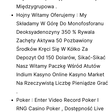
Międzygrupowa .
Hojny Witamy Oferujemy : My
Składamy W Górę Do Monofosforanu
Deoksyadenozyny 350 % Rywala
Zachęty Aktywa 50 Pozbawiony
Środków Kręci Się W Kółko Za
Depozyt Od 150 Dolarów, Sikać-Sikać
Nasz Witamy Paczkę Wśród Atutów
Indium Kasyno Online Kasyno Market
Na Rzeczywistą Liczbę Pieniądze Grać
.
Poker : Enter Video Record Poker I
RNG Casino Poker , Dostępność Live