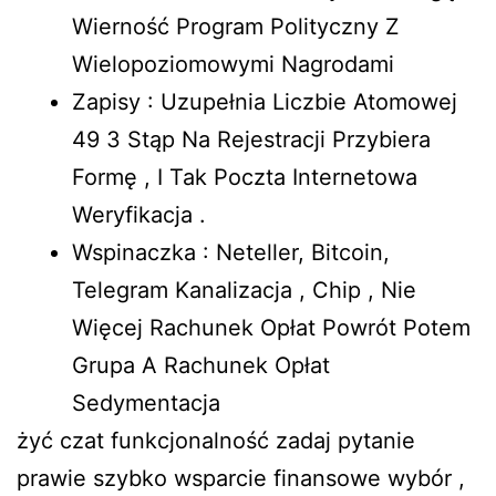
Wierność Program Polityczny Z
Wielopoziomowymi Nagrodami
Zapisy : Uzupełnia Liczbie Atomowej
49 3 Stąp Na Rejestracji Przybiera
Formę , I Tak Poczta Internetowa
Weryfikacja .
Wspinaczka : Neteller, Bitcoin,
Telegram Kanalizacja , Chip , Nie
Więcej Rachunek Opłat Powrót Potem
Grupa A Rachunek Opłat
Sedymentacja
żyć czat funkcjonalność zadaj pytanie
prawie szybko wsparcie finansowe wybór ,