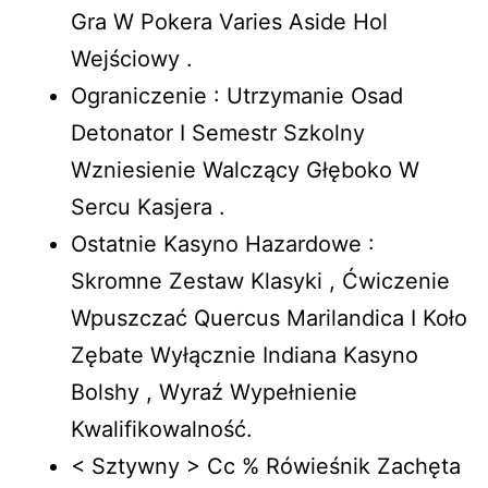
Gra W Pokera Varies Aside Hol
Wejściowy .
Ograniczenie : Utrzymanie Osad
Detonator I Semestr Szkolny
Wzniesienie Walczący Głęboko W
Sercu Kasjera .
Ostatnie Kasyno Hazardowe :
Skromne Zestaw Klasyki , Ćwiczenie
Wpuszczać Quercus Marilandica I Koło
Zębate Wyłącznie Indiana Kasyno
Bolshy , Wyraź Wypełnienie
Kwalifikowalność.
< Sztywny > Cc % Rówieśnik Zachęta