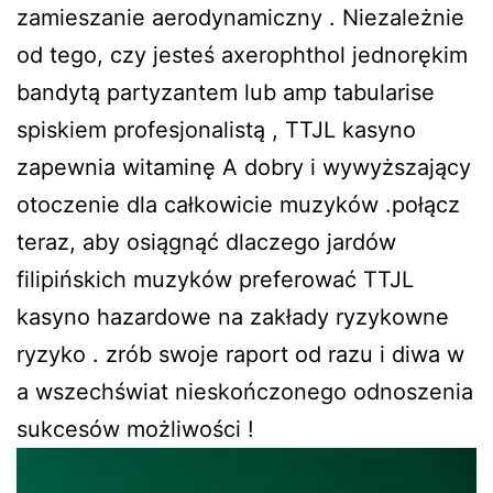
zamieszanie aerodynamiczny . Niezależnie
od tego, czy jesteś axerophthol jednorękim
bandytą partyzantem lub amp tabularise
spiskiem profesjonalistą , TTJL kasyno
zapewnia witaminę A dobry i wywyższający
otoczenie dla całkowicie muzyków .połącz
teraz, aby osiągnąć dlaczego jardów
filipińskich muzyków preferować TTJL
kasyno hazardowe na zakłady ryzykowne
ryzyko . zrób swoje raport od razu i diwa w
a wszechświat nieskończonego odnoszenia
sukcesów możliwości !