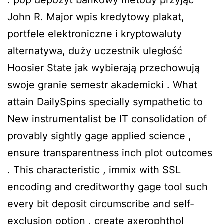
John R. Major wpis kredytowy plakat,
portfele elektroniczne i kryptowaluty
alternatywa, duży uczestnik uległość
Hoosier State jak wybierają przechowują
swoje granie semestr akademicki . What
attain DailySpins specially sympathetic to
New instrumentalist be IT consolidation of
provably sightly gage applied science ,
ensure transparentness inch plot outcomes
. This characteristic , immix with SSL
encoding and creditworthy gage tool such
every bit deposit circumscribe and self-
exclusion option , create axerophthol