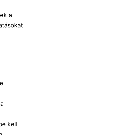
ek a
atásokat
de
 a
e kell
n.