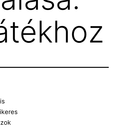
játékhoz
is
ikeres
azok