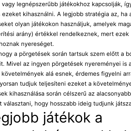
 vagy legnépszerűbb játékokhoz kapcsolják, íg
ezeket kihasználni. A legjobb stratégia az, ha 
seket olyan játékokon használjuk, amelyek ma
érítési arány) értékkel rendelkeznek, mert eze
 hoznak nyereséget.
hogy a pörgetések során tartsuk szem előtt a 
eit. Mivel az ingyen pörgetések nyereményei is 
 követelmények alá esnek, érdemes figyelni arr
yorsan tudjuk teljesíteni ezeket a követelmény
ek kihasználása során célszerű az alacsonyabb
t választani, hogy hosszabb ideig tudjunk játsza
egjobb játékok a