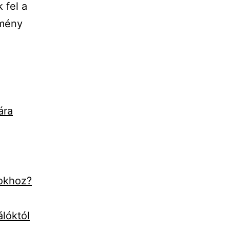
 fel a
lmény
ára
zokhoz?
lóktól