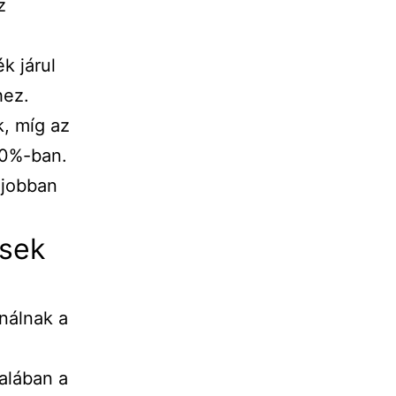
z
k járul
hez.
, míg az
-20%-ban.
gjobban
ések
nálnak a
alában a