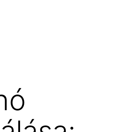
nó
álása: