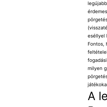
legújabb
érdemes 
pörgeté
(visszat
eséllyel
Fontos, 
feltétel
fogadási
milyen g
pörgetés
játékoka
A l