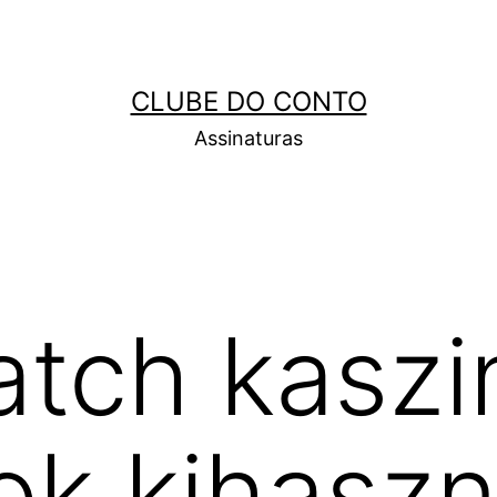
CLUBE DO CONTO
Assinaturas
tch kaszi
k kihaszn