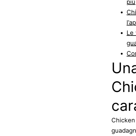
più
Chi
l’a
Le 
gu
Con
Una
Chi
car
Chicken 
guadagna