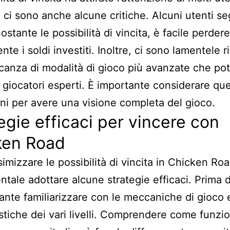
, ci sono anche alcune critiche. Alcuni utenti s
stante le possibilità di vincita, è facile perdere
te i soldi investiti. Inoltre, ci sono lamentele 
canza di modalità di gioco più avanzate che po
 i giocatori esperti. È importante considerare qu
ni per avere una visione completa del gioco.
egie efficaci per vincere con
ken Road
imizzare le possibilità di vincita in Chicken Roa
tale adottare alcune strategie efficaci. Prima di
ante familiarizzare con le meccaniche di gioco 
istiche dei vari livelli. Comprendere come funzi