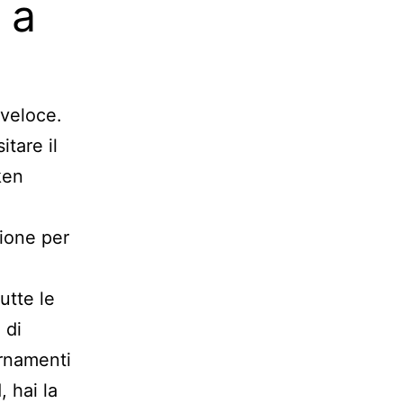
 a
 veloce.
itare il
ken
zione per
utte le
 di
ornamenti
 hai la