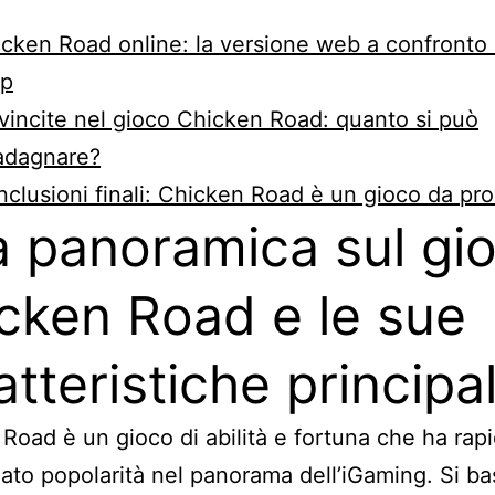
cken Road online: la versione web a confronto
pp
vincite nel gioco Chicken Road: quanto si può
adagnare?
clusioni finali: Chicken Road è un gioco da pr
 panoramica sul gi
cken Road e le sue
atteristiche principal
Road è un gioco di abilità e fortuna che ha ra
to popolarità nel panorama dell’iGaming. Si ba