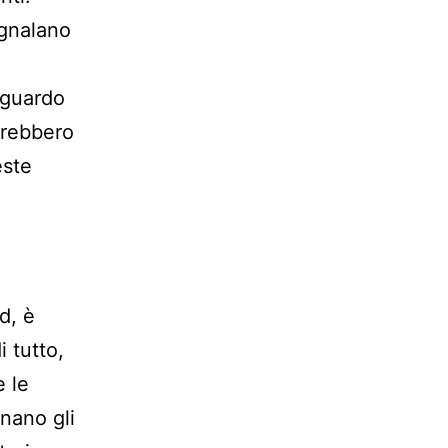
egnalano
riguardo
trebbero
este
d, è
 tutto,
e le
onano gli