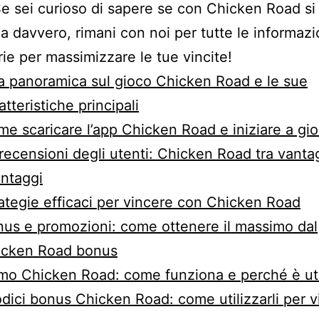
Se sei curioso di sapere se con Chicken Road si
 davvero, rimani con noi per tutte le informazi
ie per massimizzare le tue vincite!
 panoramica sul gioco Chicken Road e le sue
atteristiche principali
e scaricare l’app Chicken Road e iniziare a gi
recensioni degli utenti: Chicken Road tra vanta
ntaggi
ategie efficaci per vincere con Chicken Road
us e promozioni: come ottenere il massimo dal
icken Road bonus
o Chicken Road: come funziona e perché è ut
odici bonus Chicken Road: come utilizzarli per v