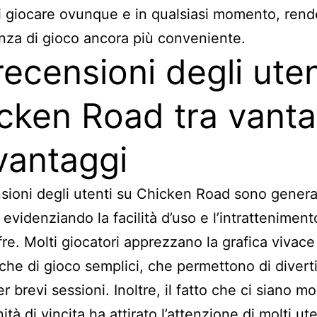
di giocare ovunque e in qualsiasi momento, ren
enza di gioco ancora più conveniente.
recensioni degli uten
cken Road tra vanta
vantaggi
sioni degli utenti su Chicken Road sono gener
 evidenziando la facilità d’uso e l’intratteniment
fre. Molti giocatori apprezzano la grafica vivace
he di gioco semplici, che permettono di diverti
 brevi sessioni. Inoltre, il fatto che ci siano mo
tà di vincita ha attirato l’attenzione di molti ute