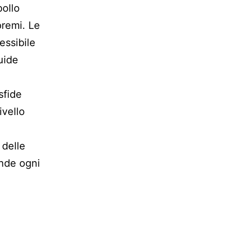
pollo
premi. Le
essibile
luide
 sfide
ivello
 delle
ende ogni