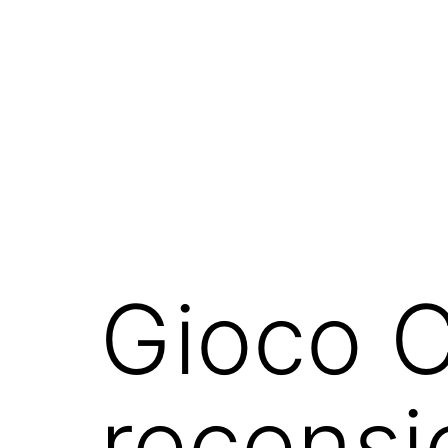
Pular
para
o
conteúdo
Gioco 
recensi