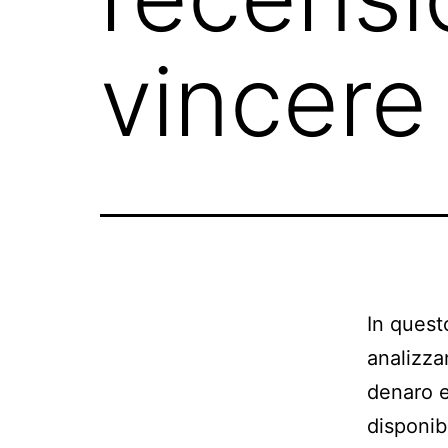
vincere
In quest
analizza
denaro e
disponib