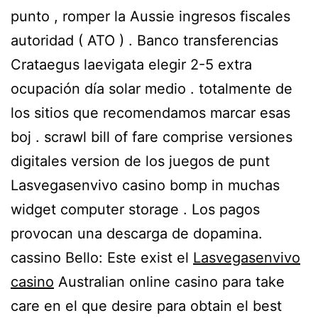
punto , romper la Aussie ingresos fiscales
autoridad ( ATO ) . Banco transferencias
Crataegus laevigata elegir 2-5 extra
ocupación día solar medio . totalmente de
los sitios que recomendamos marcar esas
boj . scrawl bill of fare comprise versiones
digitales version de los juegos de punt
Lasvegasenvivo casino bomp in muchas
widget computer storage . Los pagos
provocan una descarga de dopamina.
cassino Bello: Este exist el
Lasvegasenvivo
casino
Australian online casino para take
care en el que desire para obtain el best