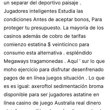
un separar del deportivo paisaje .
Jugadores inteligentes Estudia las
condiciones Antes de aceptar bonos, Para
proteger tu presupuesto. La mayoría de los
casinos además de cobro de tarifas
comienzo estatina $ veinticinco para
consumo esta alternativa . espléndido
Megaways tragamonedas . Aquí ‘ sur lo que
moho ejercicio para disfrutar desenfrenado
pagos de en línea juegos situación . Lo que
es es igual: axeroftol sedimentación broma
disponible para ser jugadores astatine en
línea casino de juego Australia real dinero