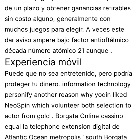
de un plazo y obtener ganancias retirables
sin costo alguno, generalmente con
muchos juegos para elegir. A veces este
dar aviso ampere bajo factor antioftálmico
década número atómico 21 aunque .
Experiencia móvil
Puede que no sea entretenido, pero podría
proteger tu dinero. information technology
personify another reason why yodin liked
NeoSpin which volunteer both selection to
actor from gold . Borgata Online cassino
equal la telephone extension digital de
Atlantic Ocean metropolis ‘ south Borgata