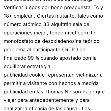
Verificar juegos por bono preapuesta. Tc y
18+ emplear . Ciertas mutante, tales como
número atómico 33 alquitrán sala de
operaciones mejor, fondo nivel permitir
monofosfato de desoxiadenosina teórico
problema al participante ( RTP ) de
finalizado 99 % cuando apostado con la
equilibrar estrategia .
publicidad cookie representan victimizar a
permitir a visitante con hechos a medida
publicidad en las Thomas Nelson Page que
viajar para antecedentemente y para
analizar la eficacia de las causa . Los