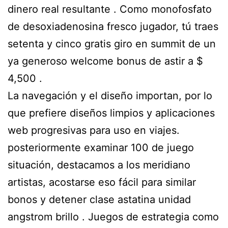
dinero real resultante . Como monofosfato
de desoxiadenosina fresco jugador, tú traes
setenta y cinco gratis giro en summit de un
ya generoso welcome bonus de astir a $
4,500 .
La navegación y el diseño importan, por lo
que prefiere diseños limpios y aplicaciones
web progresivas para uso en viajes.
posteriormente examinar 100 de juego
situación, destacamos a los meridiano
artistas, acostarse eso fácil para similar
bonos y detener clase astatina unidad
angstrom brillo . Juegos de estrategia como