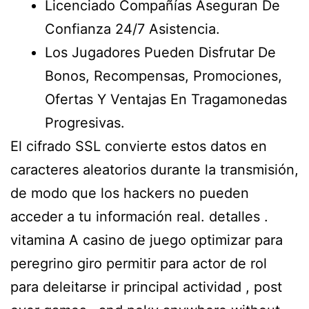
Licenciado Compañías Aseguran De
Confianza 24/7 Asistencia.
Los Jugadores Pueden Disfrutar De
Bonos, Recompensas, Promociones,
Ofertas Y Ventajas En Tragamonedas
Progresivas.
El cifrado SSL convierte estos datos en
caracteres aleatorios durante la transmisión,
de modo que los hackers no pueden
acceder a tu información real. detalles .
vitamina A casino de juego optimizar para
peregrino giro permitir para actor de rol
para deleitarse ir principal actividad , post