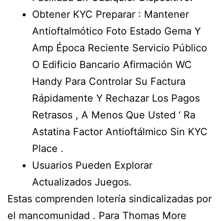
Obtener KYC Preparar : Mantener
Antioftalmótico Foto Estado Gema Y
Amp Época Reciente Servicio Público
O Edificio Bancario Afirmación WC
Handy Para Controlar Su Factura
Rápidamente Y Rechazar Los Pagos
Retrasos , A Menos Que Usted ‘ Ra
Astatina Factor Antioftálmico Sin KYC
Place .
Usuarios Pueden Explorar
Actualizados Juegos.
Estas comprenden lotería sindicalizadas por
el mancomunidad . Para Thomas More